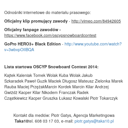
Odnośniki internetowe do materiału prasowego:
Oficjalny klip promujący zawody
-
http://vimeo.com/84942605
Oficjalny fanpage zawodów -
https://www.facebook.com/oscypsnowboardcontest
GoPro HERO3+ Black Edition
-
http://www.youtube.com/watch?
v=3wbvpOIIBQA
Lista startowa OSCYP Snowboard Contest 2014:
Kajtek Kaleniak Tomek Wolak Kuba Wolak Jakub
Szkaradek Paweł Guzik Maciek Długosz Mateusz Zielonka Marek
Rauba Maciej PrzężakMarcin Kordek Marcin Kilar Andrzej
Gwiżdż Kacper Kilar Nikodem Franczak Radek
Cząstkiewicz Kacper Gruszka Łukasz Kowalski Piotr Tokarczyk
Kontakt dla mediów: Piotr Gatys, Agencja Marketingowa
Taka10
tel. 608 03 17 03, e-mail:
piotr.gatys@taka10.pl