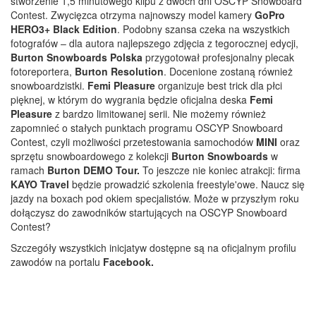
stworzenie 1,5 minutowego klipu z dwóch dni OSCYP Snowboard
Contest. Zwycięzca otrzyma najnowszy model kamery
GoPro
HERO3+ Black Edition
. Podobny szansa czeka na wszystkich
fotografów – dla autora najlepszego zdjęcia z tegorocznej edycji,
Burton Snowboards Polska
przygotował profesjonalny plecak
fotoreportera,
Burton Resolution
. Docenione zostaną również
snowboardzistki.
Femi Pleasure
organizuje best trick dla płci
pięknej, w którym do wygrania będzie oficjalna deska
Femi
Pleasure
z bardzo limitowanej serii. Nie możemy również
zapomnieć o stałych punktach programu OSCYP Snowboard
Contest, czyli możliwości przetestowania samochodów
MINI
oraz
sprzętu snowboardowego z kolekcji
Burton Snowboards
w
ramach
Burton DEMO Tour.
To jeszcze nie koniec atrakcji: firma
KAYO
Travel
będzie prowadzić szkolenia freestyle'owe. Naucz się
jazdy na boxach pod okiem specjalistów. Może w przyszłym roku
dołączysz do zawodników startujących na OSCYP Snowboard
Contest?
Szczegóły wszystkich inicjatyw dostępne są na oficjalnym profilu
zawodów na portalu
Facebook.