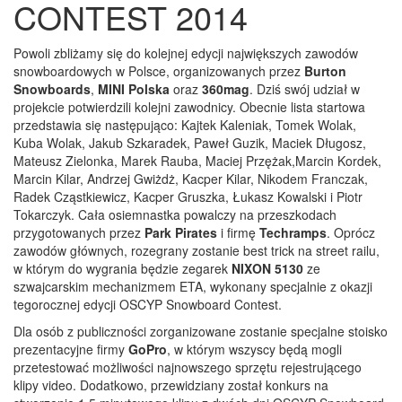
CONTEST 2014
Powoli zbliżamy się do kolejnej edycji największych zawodów
snowboardowych w Polsce, organizowanych przez
Burton
Snowboards
,
MINI Polska
oraz
360mag
. Dziś swój udział w
projekcie potwierdzili kolejni zawodnicy. Obecnie lista startowa
przedstawia się następująco: Kajtek Kaleniak, Tomek Wolak,
Kuba Wolak, Jakub Szkaradek, Paweł Guzik, Maciek Długosz,
Mateusz Zielonka, Marek Rauba, Maciej Przężak,Marcin Kordek,
Marcin Kilar, Andrzej Gwiżdż, Kacper Kilar, Nikodem Franczak,
Radek Cząstkiewicz, Kacper Gruszka, Łukasz Kowalski i Piotr
Tokarczyk. Cała osiemnastka powalczy na przeszkodach
przygotowanych przez
Park Pirates
i firmę
Techramps
. Oprócz
zawodów głównych, rozegrany zostanie best trick na street railu,
w którym do wygrania będzie zegarek
NIXON 5130
ze
szwajcarskim mechanizmem ETA, wykonany specjalnie z okazji
tegorocznej edycji OSCYP Snowboard Contest.
Dla osób z publiczności zorganizowane zostanie specjalne stoisko
prezentacyjne firmy
GoPro
, w którym wszyscy będą mogli
przetestować możliwości najnowszego sprzętu rejestrującego
klipy video. Dodatkowo, przewidziany został konkurs na