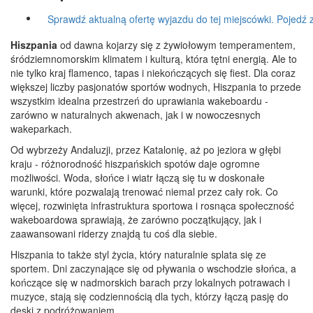
Sprawdź aktualną ofertę wyjazdu do tej miejscówki. Pojedź z
Hiszpania
od dawna kojarzy się z żywiołowym temperamentem,
śródziemnomorskim klimatem i kulturą, która tętni energią. Ale to
nie tylko kraj flamenco, tapas i niekończących się fiest. Dla coraz
większej liczby pasjonatów sportów wodnych, Hiszpania to przede
wszystkim idealna przestrzeń do uprawiania wakeboardu -
zarówno w naturalnych akwenach, jak i w nowoczesnych
wakeparkach.
Od wybrzeży Andaluzji, przez Katalonię, aż po jeziora w głębi
kraju - różnorodność hiszpańskich spotów daje ogromne
możliwości. Woda, słońce i wiatr łączą się tu w doskonałe
warunki, które pozwalają trenować niemal przez cały rok. Co
więcej, rozwinięta infrastruktura sportowa i rosnąca społeczność
wakeboardowa sprawiają, że zarówno początkujący, jak i
zaawansowani riderzy znajdą tu coś dla siebie.
Hiszpania to także styl życia, który naturalnie splata się ze
sportem. Dni zaczynające się od pływania o wschodzie słońca, a
kończące się w nadmorskich barach przy lokalnych potrawach i
muzyce, stają się codziennością dla tych, którzy łączą pasję do
deski z podróżowaniem.