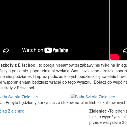
 szkoły z EHschool,
to porcja niesamowitej zabawy nie tylko na śnie
ższym poziomie, popołudniami czekają Was niezliczone atrakcje sport
łne niespodzianek i imprez podczas których będziesz się świetnie bawić
ie wspomnieniami będziesz wracał do tego wyjazdu. Dołącz do wspólnej
i szkoły z EHschool.
as Pobytu będziemy korzystać ze stoków narciarskich zlokalizowanych
Zieleniec
-To jeden 
Liczne wypożyczalnie 
przede wszystkim 30 