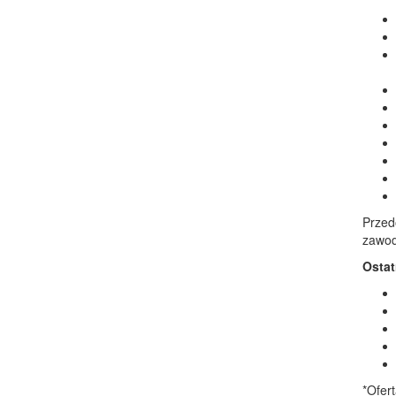
Przed
zawod
Ostat
*Ofer