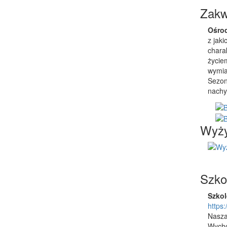
Zakw
Ośro
z jaki
chara
życie
wymia
Sezon
nachy
Wyży
Szko
Szkol
https
Nasza
Wycho