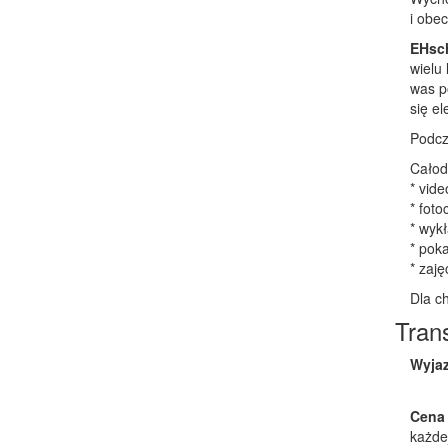
i obec
EHsc
wielu 
was p
się el
Podcz
Całod
* vide
* fot
* wyk
* pok
* zaj
Dla c
Tran
Wyjaz
Cena
każde