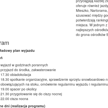
przyciągają każdej z
oferuje również jazd
Mieszko, Nartorama,
szusować między god
potwierdzają ranking
miejsca. W jednym z 
najlepszych ośrodków
do grona ośrodków 
ram
ładowy plan wyjazdu
eń
wyjazd w godzinach porannych
przyjazd do środka, zakwaterowanie
17.30 obiadokolacja
18.30 spotkanie organizacyjne, sprawdzenie sprzętu snowboardowo-n
obowiązujących na stoku, omówienie regulaminu wyjazdu i regulamin
19.00 spacer po okolicy
21.30 przygotowanie się do ciszy nocnej
22.00 cisza nocna
ne dni (realizacja programu)