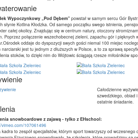
aterowanie
dek Wypoczynkowy „Pod Dębem”
powstał w samym sercu Gór Bystrz
ch słynie Kotlina Kłodzka. Od samego początku swego istnienia, pensjon
kter całej okolicy. Znajdując się w centrum natury, otoczony stromizna
m. Poprzez połączenie wszechobecnej zieleni, zapachu gór i pięknych
r.Ośrodek oddaje do dyspozycji swych gości niemal 100 miejsc nocleg
 narciarski jest tu jednym z dłuższych w Polsce, a to za sprawą specy
lenia stoków, to dzięki nim do Wójtowic ściągają rzesze miłośników sp
wienie
Całodzienne wyżywieni
szwedzkiego, obiad i
ostatnie śniadanie.
lenia
enia snowboardowe z zajawą - tylko z EHschool:
://vimeo.com/107061496
 kadra to zespół specjalistów, którym sport towarzyszy od wczesnego
wania Fizycznego spowodowały, że szkolenia, które prowadzimy są peł