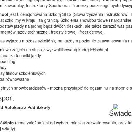
ni zawodnicy, Instruktorzy Sportu oraz Trenerzy poszczególnych dyscyp
hool
jest Licencjonowana Szkołą SITS (Stowarzyszenia Instruktorów i
lat szkolimy w kraju i za granicą. Szkolenia snowboardowe i narciarski
odstaw jazdy na jednej bądź dwóch deskach, ale także zarazić was pa
ementów jazdy technicznej, freestyle'owej i freeride'owej.
as wyjazdu możesz szkolić się na każdym poziomie zaawansowania na 
niowe zajęcia na stoku z wykwalifikowaną kadrą EHschool
oanaliza techniki jazdy
ocoaching
łady
azy filmów szkoleniowych
ęcia równoważne
hętnych snowboardzistów - można przystąpić do egzaminu na stopnie
sport
d Autokaru z Pod Szkoły
Świadc
 849pln
(cena zależna jest od wyboru miejsca zakwaterowania, oraz fak
j szkoły)