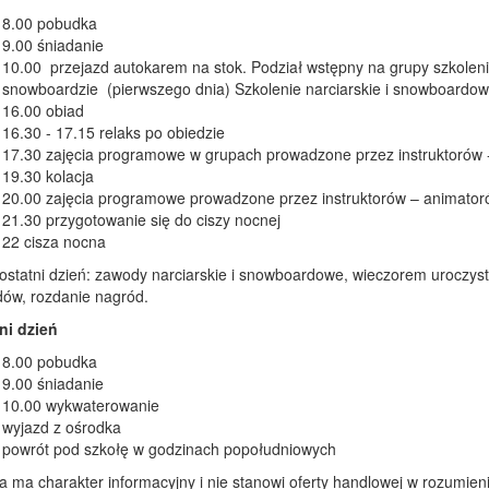
8.00 pobudka
9.00 śniadanie
10.00 przejazd autokarem na stok. Podział wstępny na grupy szkoleni
snowboardzie (pierwszego dnia) Szkolenie narciarskie i snowboardowe
16.00 obiad
16.30 - 17.15 relaks po obiedzie
17.30 zajęcia programowe w grupach prowadzone przez instruktorów 
19.30 kolacja
20.00 zajęcia programowe prowadzone przez instruktorów – animator
21.30 przygotowanie się do ciszy nocnej
22 cisza nocna
ostatni dzień: zawody narciarskie i snowboardowe, wieczorem uroczys
ów, rozdanie nagród.
ni dzień
8.00 pobudka
9.00 śniadanie
10.00 wykwaterowanie
wyjazd z ośrodka
powrót pod szkołę w godzinach popołudniowych
ta ma charakter informacyjny i nie stanowi oferty handlowej w rozumien