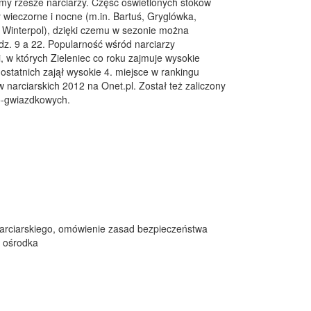
imy rzesze narciarzy. Część oświetlonych stoków
y wieczorne i nocne (m.in. Bartuś, Gryglówka,
 Winterpol), dzięki czemu w sezonie można
z. 9 a 22. Popularność wśród narciarzy
i, w których Zieleniec co roku zajmuje wysokie
ostatnich zajął wysokie 4. miejsce w rankingu
 narciarskich 2012 na Onet.pl. Został też zaliczony
5-gwiazdkowych.
arciarskiego, omówienie zasad bezpieczeństwa
u ośrodka