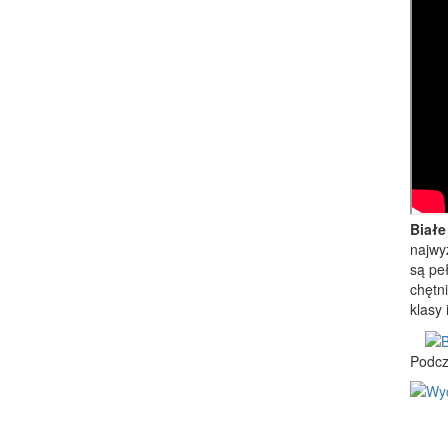
Białe
najwy
są pe
chętn
klasy 
Podcz