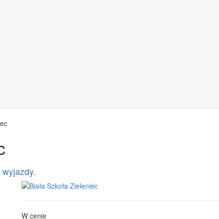
iec
c
 wyjazdy.
W cenie