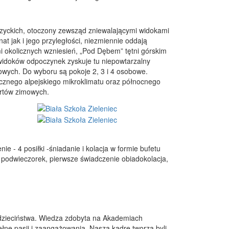
yckich, otoczony zewsząd zniewalającymi widokami
at jak i jego przyległości, niezmiennie oddają
mi okolicznych wzniesień, „Pod Dębem” tętni górskim
 widoków odpoczynek zyskuje tu niepowtarzalny
owych. Do wyboru są pokoje 2, 3 i 4 osobowe.
ficznego alpejskiego mikroklimatu oraz północnego
ortów zimowych.
e - 4 posiłki -śniadanie i kolacja w formie bufetu
 podwieczorek, pierwsze świadczenie obiadokolacja,
 dzieciństwa. Wiedza zdobyta na Akademiach
ne pasji i zaangażowania. Naszą kadrę tworzą byli