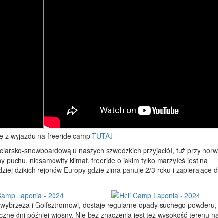
ię z wyjazdu na freeride camp
TUTAJ
iarsko-snowboardową u naszych szwedzkich przyjaciół, tuż przy norw
 puchu, niesamowity klimat, freeride o jakim tylko marzyłeś jest na
dziej dzikich rejonów Europy gdzie zima panuje 2/3 roku i zapierające 
go wybrzeża i Golfsztromowi, dostaje regularne opady suchego powderu, 
zne dni później wiosny. Nie bez znaczenia jest też wysokość terenu n