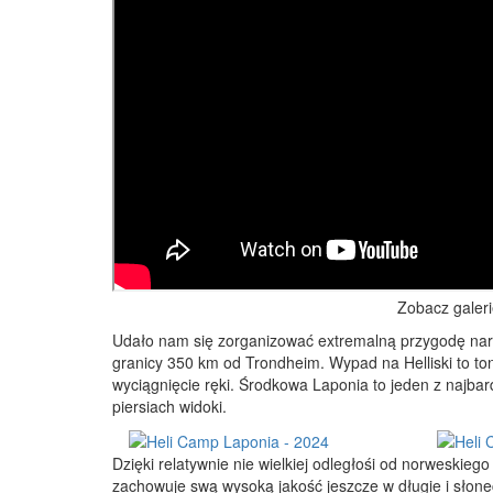
Zobacz galer
Udało nam się zorganizować extremalną przygodę narc
granicy 350 km od Trondheim. Wypad na Helliski to tony
wyciągnięcie ręki. Środkowa Laponia to jeden z najbar
piersiach widoki.
Dzięki relatywnie nie wielkiej odległośi od norweskie
zachowuje swą wysoką jakość jeszcze w długie i słonec