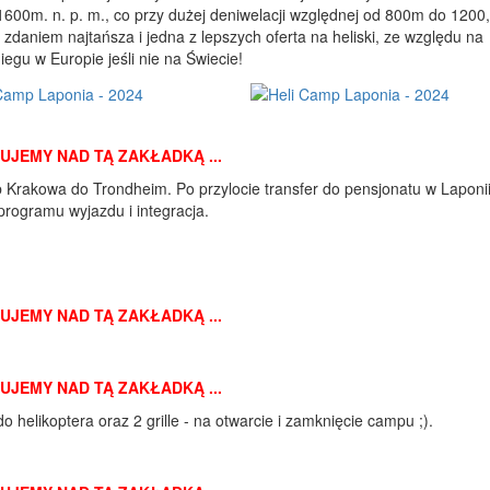
1600m. n. p. m., co przy dużej deniwelacji względnej od 800m do 1200,
daniem najtańsza i jedna z lepszych oferta na heliski, ze względu na
iegu w Europie jeśli nie na Świecie!
CUJEMY NAD TĄ ZAKŁADKĄ ...
b Krakowa do Trondheim. Po przylocie transfer do pensjonatu w Laponii
rogramu wyjazdu i integracja.
CUJEMY NAD TĄ ZAKŁADKĄ ...
CUJEMY NAD TĄ ZAKŁADKĄ ...
o helikoptera oraz 2 grille - na otwarcie i zamknięcie campu ;).