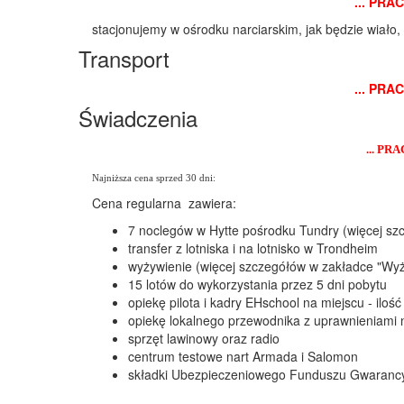
... PRA
stacjonujemy w ośrodku narciarskim, jak będzie wiało,
Transport
... PRA
Świadczenia
... PR
Najniższa cena sprzed 30 dni:
Cena regularna zawiera:
7 noclegów w Hytte pośrodku Tundry (więcej s
transfer z lotniska i na lotnisko w Trondheim
wyżywienie (więcej szczegółów w zakładce "Wyż
15 lotów do wykorzystania przez 5 dni pobytu
opiekę pilota i kadry EHschool na miejscu - iloś
opiekę lokalnego przewodnika z uprawnieniami 
sprzęt lawinowy oraz radio
centrum testowe nart Armada i Salomon
składki Ubezpieczeniowego Funduszu Gwarancyj