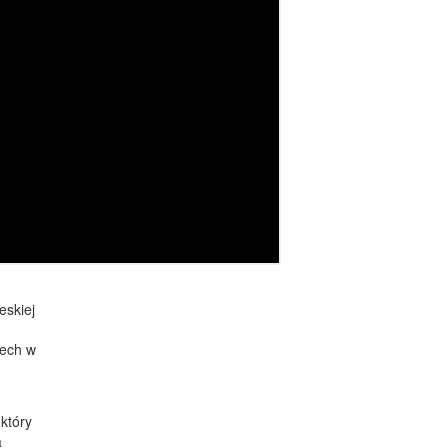
eskiej
dech w
który
a