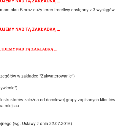
CUJEMY NAD TĄ ZAKŁADKĄ ...
 mam plan B oraz duży teren freeriiwy dostęony z 3 wyciągów.
CUJEMY NAD TĄ ZAKŁADKĄ ...
ACUJEMY NAD TĄ ZAKŁADKĄ ...
zczegółów w zakładce "Zakwaterowanie")
ywienie")
ć instruktorów zależna od docelowej grupy zapisanych klientów
na miejscu
nego (wg. Ustawy z dnia 22.07.2016)