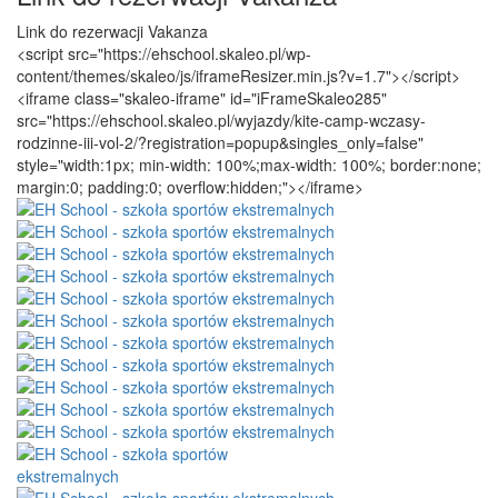
Link do rezerwacji Vakanza
<script src="https://ehschool.skaleo.pl/wp-
content/themes/skaleo/js/iframeResizer.min.js?v=1.7"></script>
<iframe class="skaleo-iframe" id="iFrameSkaleo285"
src="https://ehschool.skaleo.pl/wyjazdy/kite-camp-wczasy-
rodzinne-iii-vol-2/?registration=popup&singles_only=false"
style="width:1px; min-width: 100%;max-width: 100%; border:none;
margin:0; padding:0; overflow:hidden;"></iframe>