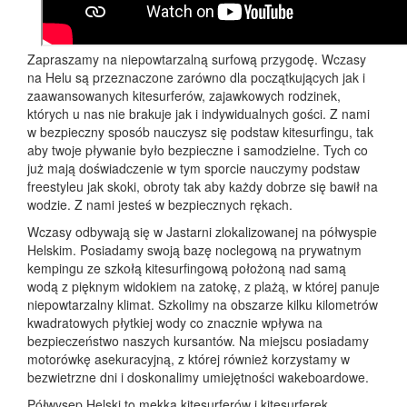
Zapraszamy na niepowtarzalną surfową przygodę. Wczasy
na Helu są przeznaczone zarówno dla początkujących jak i
zaawansowanych kitesurferów, zajawkowych rodzinek,
których u nas nie brakuje jak i indywidualnych gości. Z nami
w bezpieczny sposób nauczysz się podstaw kitesurfingu, tak
aby twoje pływanie było bezpieczne i samodzielne. Tych co
już mają doświadczenie w tym sporcie nauczymy podstaw
freestyleu jak skoki, obroty tak aby każdy dobrze się bawił na
wodzie. Z nami jesteś w bezpiecznych rękach.
Wczasy odbywają się w Jastarni zlokalizowanej na półwyspie
Helskim. Posiadamy swoją bazę noclegową na prywatnym
kempingu ze szkołą kitesurfingową położoną nad samą
wodą z pięknym widokiem na zatokę, z plażą, w której panuje
niepowtarzalny klimat. Szkolimy na obszarze kilku kilometrów
kwadratowych płytkiej wody co znacznie wpływa na
bezpieczeństwo naszych kursantów. Na miejscu posiadamy
motorówkę asekuracyjną, z której również korzystamy w
bezwietrzne dni i doskonalimy umiejętności wakeboardowe.
Półwysep Helski to mekka kitesurferów i kitesurferek,