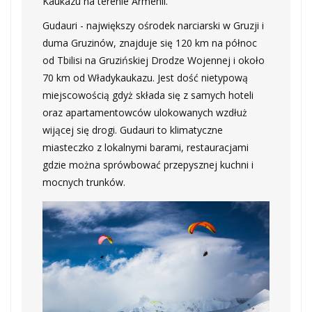
Kaukazu na terenie Armenii.
Gudauri - największy ośrodek narciarski w Gruzji i
duma Gruzinów, znajduje się 120 km na północ
od Tbilisi na Gruzińskiej Drodze Wojennej i około
70 km od Władykaukazu. Jest dość nietypową
miejscowością gdyż składa się z samych hoteli
oraz apartamentowców ulokowanych wzdłuż
wijącej się drogi. Gudauri to klimatyczne
miasteczko z lokalnymi barami, restauracjami
gdzie można sprówbować przepysznej kuchni i
mocnych trunków.