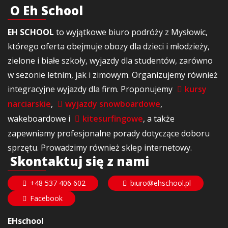
O Eh School
EH SCHOOL
to wyjątkowe biuro podróży z Mysłowic,
którego oferta obejmuje obozy dla dzieci i młodzieży,
zielone i białe szkoły, wyjazdy dla studentów, zarówno
w sezonie letnim, jak i zimowym. Organizujemy również
integracyjne wyjazdy dla firm. Proponujemy
kursy
narciarskie
,
wyjazdy snowboardowe
,
wakeboardowe i
kitesurfingowe
, a także
zapewniamy profesjonalne porady dotyczące doboru
sprzętu. Prowadzimy również sklep internetowy.
Skontaktuj się z nami
+48 537 406 602
biuro@ehschool.pl
Facebook
EHschool