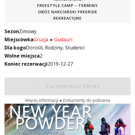
FREESTYLE CAMP – TERMINY
OBÓZ NARCIARSKI FREERIDE
REKREACYJNE
Sezon
Zimowy
Miejscówka
Gruzja
Gudauri
Dla kogo
Dorośli
Rodziny
Studenci
Wolne miejsca
2
Koniec rezerwacji
2019-12-27
Zarezerwuj teraz
Więcej informacji
●
Dokumenty do pobrania