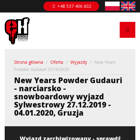
Przejdź
+48 537 406 602
do
treści
Strona główna
/
Oferta
/
Wyjazdy
/
New Years
Powder Gudauri 2019/2020
New Years Powder Gudauri
- narciarsko -
snowboardowy wyjazd
Sylwestrowy 27.12.2019 -
04.01.2020, Gruzja
Wyjazd zarchiwizowany - sprawdź