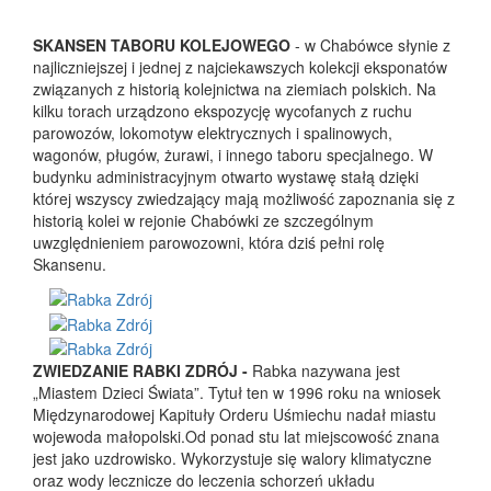
SKANSEN TABORU KOLEJOWEGO
- w Chabówce słynie z
najliczniejszej i jednej z najciekawszych kolekcji eksponatów
związanych z historią kolejnictwa na ziemiach polskich. Na
kilku torach urządzono ekspozycję wycofanych z ruchu
parowozów, lokomotyw elektrycznych i spalinowych,
wagonów, pługów, żurawi, i innego taboru specjalnego. W
budynku administracyjnym otwarto wystawę stałą dzięki
której wszyscy zwiedzający mają możliwość zapoznania się z
historią kolei w rejonie Chabówki ze szczególnym
uwzględnieniem parowozowni, która dziś pełni rolę
Skansenu.
ZWIEDZANIE RABKI ZDRÓJ -
Rabka nazywana jest
„Miastem Dzieci Świata”. Tytuł ten w 1996 roku na wniosek
Międzynarodowej Kapituły Orderu Uśmiechu nadał miastu
wojewoda małopolski.Od ponad stu lat miejscowość znana
jest jako uzdrowisko. Wykorzystuje się walory klimatyczne
oraz wody lecznicze do leczenia schorzeń układu