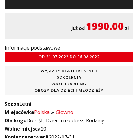
1990.00
już od
zł
Informacje podstawowe
OD
31.07.2022
DO
06.08.2022
WYJAZDY DLA DOROSŁYCH
SZKOLENIA
WAKEBOARDING
OBOZY DLA DZIECI I MŁODZIEŻY
Sezon
Letni
Miejscówka
Polska
Głowno
Dla kogo
Dorośli
Dzieci i młodzież
Rodziny
Wolne miejsca
20
Koniec rezerwacji
2022-07-31