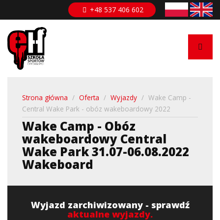
Przejdź
+48 537 406 602
do
treści
Strona główna
/
Oferta
/
Wyjazdy
/
Wake Camp -
Central Wake Park - obóz wakeboardowy 2022
Wake Camp - Obóz
wakeboardowy Central
Wake Park 31.07-06.08.2022
Wakeboard
Wyjazd zarchiwizowany - sprawdź
aktualne wyjazdy.