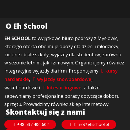
O Eh School
EH SCHOOL
to wyjątkowe biuro podróży z Mysłowic,
którego oferta obejmuje obozy dla dzieci i młodzieży,
zielone i białe szkoły, wyjazdy dla studentów, zarówno
w sezonie letnim, jak i zimowym. Organizujemy również
integracyjne wyjazdy dla firm. Proponujemy
kursy
narciarskie
,
wyjazdy snowboardowe
,
wakeboardowe i
kitesurfingowe
, a także
zapewniamy profesjonalne porady dotyczące doboru
sprzętu. Prowadzimy również sklep internetowy.
Skontaktuj się z nami
+48 537 406 602
biuro@ehschool.pl