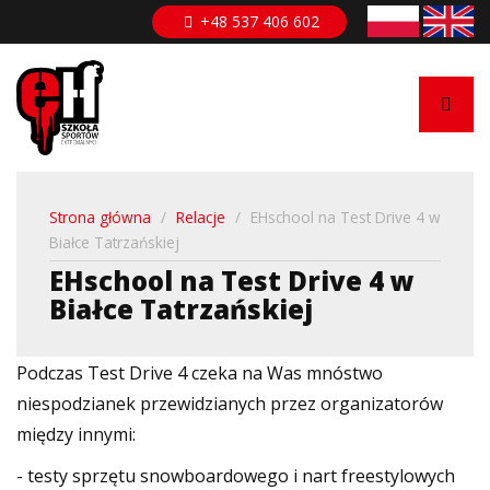
Przejdź
+48 537 406 602
do
treści
Strona główna
/
Relacje
/
EHschool na Test Drive 4 w
Białce Tatrzańskiej
EHschool na Test Drive 4 w
Białce Tatrzańskiej
Podczas Test Drive 4 czeka na Was mnóstwo
niespodzianek przewidzianych przez organizatorów
między innymi:
- testy sprzętu snowboardowego i nart freestylowych