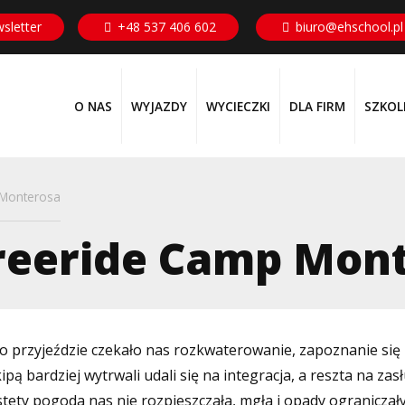
sletter
+48 537 406 602
biuro@ehschool.pl
O NAS
WYJAZDY
WYCIECZKI
DLA FIRM
SZKOL
 Monterosa
freeride Camp Mon
Po przyjeździe czekało nas rozkwaterowanie,
zapoznanie się 
ipą bardziej wytrwali udali się na integracja, a reszta na z
iestety pogoda nas nie rozpieszczała, mgła i opady ograniczał