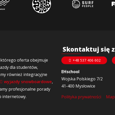
Skontaktuj się 
 którego oferta obejmuje
+48 537 406 602
yjazdy dla studentów,
EHschool
emy również integracyjne
Wojska Polskiego 7/2
wyjazdy snowboardowe
,
41-400 Mysłowice
iamy profesjonalne porady
p internetowy.
Polityka prywatności
Mapa