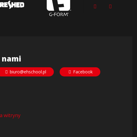
z nami
biuro@ehschool.pl
Facebook
 witryny