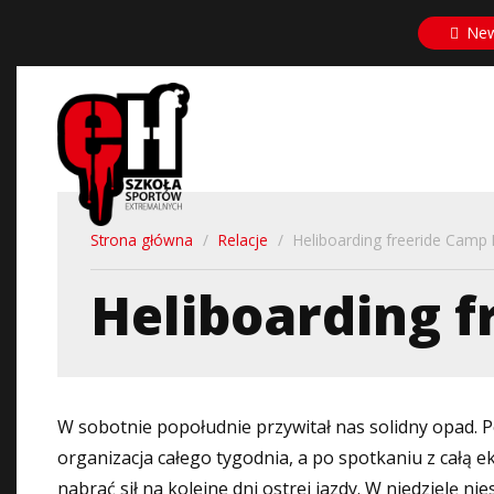
Przejdź
New
do
treści
Strona główna
/
Relacje
/
Heliboarding freeride Camp
Heliboarding 
W sobotnie popołudnie przywitał nas solidny opad. 
organizacja całego tygodnia, a po spotkaniu z całą ek
nabrać sił na kolejne dni ostrej jazdy. W niedzielę n