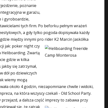
ozjeżdżenie, poznanie
integracyjna w garażu,
e i gyroboardzie,
stawicielami tych firm. Po beforku pełnym wrażeń
reestylowych, a gdy tylko pogoda dopisywała każdy
 gdzie między innymi pro rider K2
Marcin Jaskółka
i jak: poker night czy
a Heliboarding. Zwartą
ie gdzie w kilka
 jakby się zatrzymał,
 w dół po dziewiczych
 jak wiemy mogą
rwała około 4 godzin, niezapomniane chwile i widoki,
reza, na która wszyscy czekali - Old School Party.
y przejazd, a dalsza część imprezy to zabawa przy
odziewał się, że ratrak