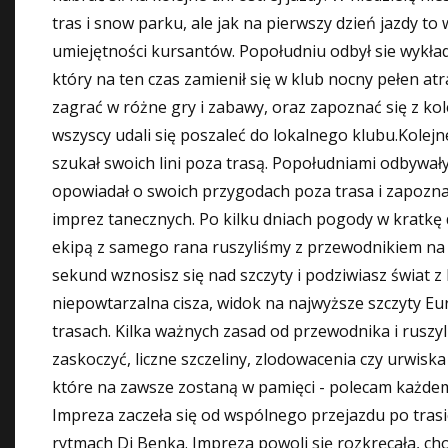
tras i snow parku, ale jak na pierwszy dzień jazdy t
umiejętności kursantów. Popołudniu odbył sie wykła
który na ten czas zamienił się w klub nocny pełen at
zagrać w różne gry i zabawy, oraz zapoznać się z ko
wszyscy udali się poszaleć do lokalnego klubu.Kolej
szukał swoich lini poza trasą. Popołudniami odbywał
opowiadał o swoich przygodach poza trasa i zapoznał 
imprez tanecznych. Po kilku dniach pogody w kratkę d
ekipą z samego rana ruszyliśmy z przewodnikiem na 
sekund wznosisz się nad szczyty i podziwiasz świat z
niepowtarzalna cisza, widok na najwyższe szczyty Eur
trasach. Kilka ważnych zasad od przewodnika i ruszy
zaskoczyć, liczne szczeliny, zlodowacenia czy urwisk
które na zawsze zostaną w pamięci - polecam każdemu
Impreza zaczeła się od wspólnego przejazdu po trasie
rytmach Dj
Benka. Impreza powoli się rozkręcała, choć 