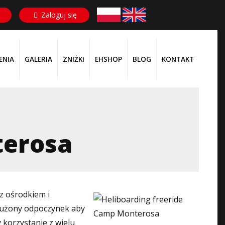
Zaloguj się
ENIA
GALERIA
ZNIŻKI
EHSHOP
BLOG
KONTAKT
terosa
z ośrodkiem i
asłużony odpoczynek aby
y korzystanie z wielu