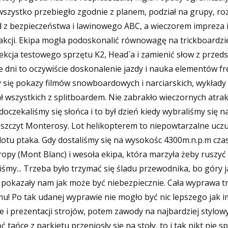
o wszystko przebiegło zgodnie z planem, podział na grupy, r
d z bezpieczeństwa i lawinowego ABC, a wieczorem impreza 
rakcji. Ekipa mogła podoskonalić równowagę na trickboardzi
lekcja testowego sprzętu K2, Head`a i zamienić słow z przed
ne dni to oczywiście doskonalenie jazdy i nauka elementów f
y się pokazy filmów snowboardowych i narciarskich, wykłady
wszystkich z splitboardem. Nie zabrakło wieczornych atrakcj
oczekaliśmy się słońca i to był dzień kiedy wybraliśmy się n
szczyt Monterosy. Lot helikopterem to niepowtarzalne uczuc
 lotu ptaka. Gdy dostaliśmy się na wysokośc 4300m.n.p.m czas
opy (Mont Blanc) i wesoła ekipa, która marzyła żeby ruszyć
liśmy... Trzeba było trzymać się śladu przewodnika, bo góry
a pokazały nam jak może być niebezpiecznie. Cała wyprawa t
! Po tak udanej wyprawie nie mogło być nic lepszego jak imp
 i prezentacji strojów, potem zawody na najbardziej stylow
tańce z parkietu przeniosły sie na stoły, to i tak nikt nie sp