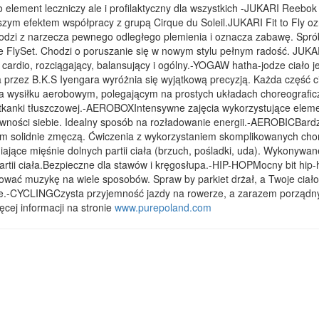
 element leczniczy ale i profilaktyczny dla wszystkich -JUKARI Reebok
wszym efektem współpracy z grupą Cirque du Soleil.JUKARI Fit to Fly
hodzi z narzecza pewnego odległego plemienia i oznacza zabawę. Sprób
 FlySet. Chodzi o poruszanie się w nowym stylu pełnym radość. JUKARI 
cardio, rozciągający, balansujący i ogólny.-YOGAW hatha-jodze ciało 
rzez B.K.S Iyengara wyróżnia się wyjątkową precyzją. Każda część ci
 wysiłku aerobowym, polegającym na prostych układach choreografic
tkanki tłuszczowej.-AEROBOXIntensywne zajęcia wykorzystujące element
 pewności siebie. Idealny sposób na rozładowanie energii.-AEROBICBar
tym solidnie zmęczą. Ćwiczenia z wykorzystaniem skomplikowanych chor
jące mięśnie dolnych partii ciała (brzuch, pośladki, uda). Wykonywan
artii ciała.Bezpieczne dla stawów i kręgosłupa.-HIP-HOPMocny bit hip
etować muzykę na wiele sposobów. Spraw by parkiet drżał, a Twoje cia
bie.-CYCLINGCzysta przyjemność jazdy na rowerze, a zarazem porządny
cej informacji na stronie
www.purepoland.com