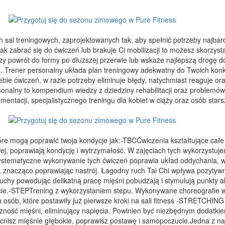
h sal treningowych, zaprojektowanych tak, aby spełnić potrzeby najba
jak zabrać się do ćwiczeń lub brakuje Ci mobilizacji to możesz skorzy
szy powrót do formy po dłuższej przerwie lub wskaże najlepszą drogę
. Trener personalny układa plan treningowy adekwatny do Twoich kon
bie ćwiczeń, w razie potrzeby eliminuje błędy, natychmiast reaguje 
onalny to kompendium wiedzy z dziedziny rehabilitacji oraz problemó
entacji, specjalistycznego treningu dla kobiet w ciąży oraz osób stars
,które mogą poprawić twoja kondycje jak:-TBCĆwiczenia kształtujące cał
ej, poprawiają kondycję i wytrzymałość. W zajęciach tych wykorzystujem
HI Systematyczne wykonywanie tych ćwiczeń poprawia układ oddychania
 znacząco poprawiając nastrój. Łagodny ruch Tai Chi wpływa pozytyw
 Ruchy powodując delikatną pracę mięśni pobudzają i stymulują punkty 
cie.-STEPTrening z wykorzystaniem stepu. Wykonywane choreografie w
osób, które postawiły już pierwsze kroki na sali fitness -STRETCHING N
zność mięśni, eliminujący napięcia. Powinien być niezbędnym dodatki
isz mięśnie głębokie, poprawisz postawę i samopoczucie.Jedna z naj