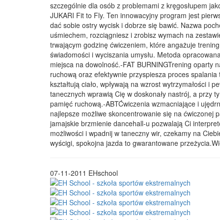
szczególnie dla osób z problemami z kręgosłupem jako
JUKARI Fit to Fly. Ten innowacyjny program jest pier
dać sobie ostry wycisk i dobrze się bawić. Nazwa poc
uśmiechem, rozciągniesz i zrobisz wymach na zestawie
trwającym godzinę ćwiczeniem, które angażuje trening 
świadomości i wyciszania umysłu. Metoda opracowana p
miejsca na dowolność.-FAT BURNINGTrening oparty na
ruchową oraz efektywnie przyspiesza proces spalania 
kształtują ciało, wpływają na wzrost wytrzymałości i
tanecznych wprawią Cię w doskonały nastrój, a przy 
pamięć ruchową.-ABTĆwiczenia wzmacniające i ujędrnia
najlepsze możliwe skoncentrowanie się na ćwiczonej p
jamajskie brzmienie dancehall-u pozwalają Ci interpr
możliwości i wpadnij w taneczny wir, czekamy na Cie
wyścigi, spokojna jazda to gwarantowane przeżycia.Wię
07-11-2011
EHschool