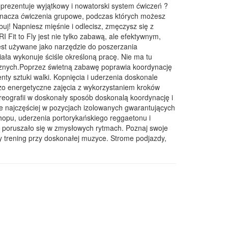
 prezentuje wyjątkowy i nowatorski system ćwiczeń ?
 oznacza ćwiczenia grupowe, podczas których możesz
uj! Napniesz mięśnie i odlecisz, zmęczysz się z
Fit to Fly jest nie tylko zabawą, ale efektywnym,
jest używane jako narzędzie do poszerzania
ała wykonuje ściśle określoną pracę. Nie ma tu
znych.Poprzez świetną zabawę poprawia koordynację
y sztuki walki. Kopnięcia i uderzenia doskonale
dzo energetyczne zajęcia z wykorzystaniem kroków
eografii w doskonały sposób doskonalą koordynację i
e najczęściej w pozycjach izolowanych gwarantujących
-hopu, uderzenia portorykańskiego reggaetonu i
ło poruszało się w zmysłowych rytmach. Poznaj swoje
 trening przy doskonałej muzyce. Strome podjazdy,