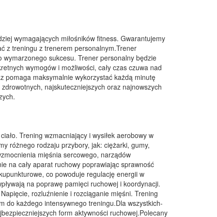
rdziej wymagających miłośników fitness. Gwarantujemy
stać z treningu z trenerem personalnym.Trener
 do wymarzonego sukcesu. Trener personalny będzie
kretnych wymogów i możliwości, cały czas czuwa nad
oraz pomaga maksymalnie wykorzystać każdą minutę
w zdrowotnych, najskuteczniejszych oraz najnowszych
zych.
e ciało. Trening wzmacniający i wysiłek aerobowy w
y różnego rodzaju przybory, jak: ciężarki, gumy,
, wzmocnienia mięśnia sercowego, narządów
nie na cały aparat ruchowy poprawiając sprawność
akupunkturowe, co powoduje regulację energii w
pływają na poprawę pamięci ruchowej i koordynacji.
apięcie, rozluźnienie i rozciąganie mięśni. Trening
em do każdego intensywnego treningu.Dla wszystkich-
bezpieczniejszych form aktywności ruchowej.Polecany