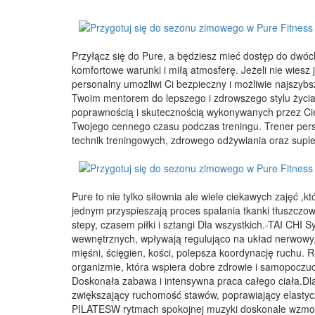
Przyłącz się do Pure, a będziesz mieć dostęp do dwóc
komfortowe warunki i miłą atmosferę. Jeżeli nie wiesz 
personalny umożliwi Ci bezpieczny i możliwie najszyb
Twoim mentorem do lepszego i zdrowszego stylu życia
poprawnością i skutecznością wykonywanych przez Cie
Twojego cennego czasu podczas treningu. Trener pers
technik treningowych, zdrowego odżywiania oraz suplem
Pure to nie tylko siłownia ale wiele ciekawych zajęć 
jednym przyspieszają proces spalania tkanki tłuszczow
stepy, czasem piłki i sztangi Dla wszystkich.-TAI C
wewnętrznych, wpływają regulująco na układ nerwowy,
mięśni, ścięgien, kości, polepsza koordynację ruchu.
organizmie, która wspiera dobre zdrowie i samopoczu
Doskonała zabawa i intensywna praca całego ciała.Dla 
zwiększający ruchomość stawów, poprawiający elastyc
PILATESW rytmach spokojnej muzyki doskonale wzmocn