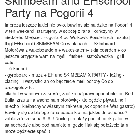
Party na Pogorii 4
Impreza jeszcze jakiej nie było, bawimy się na dziko na Pogorii 4
w ten weekend, startujemy w sobotę z rana i kończymy w
niedziele. Miejsce : Pogoria 4 od Wojkowic Kościelnych - szukaj
flagi EHschool i SKIMBEAM Co w planach : - Skimboard -
Motorówa z wakeboardem + wakeskatem+ skimboardem+ co
jeszcze przyjdzie wam na myśl - frisbee - siatkóweczka - grill -
batut
- trickboard
- gyroboard - muza + EH and SKIMBEAM X PARTY - leżing -
plażing - i wszystko an co będziecie mieli ochotę Co do
szczegółów to:
alkohol w własnym zakresie, zapitka najprawdopodobniej od Red
Bulla, zrzuta na wache na motorówkę- kto będzie pływał, no i
miecho i kiełbachy w własnym zakresie jak dopadnie Was gastro:)
Bawimy się do białego rana aaaaa kto ma jakieś dmuchańce?
zabierzcie ze sobą !!!!!!!!! Nocleg na plaży pod chmurką albo w
samochodzie albo pod namiotem, gdzie i jak się położycie tam
może będziecie spać ;)