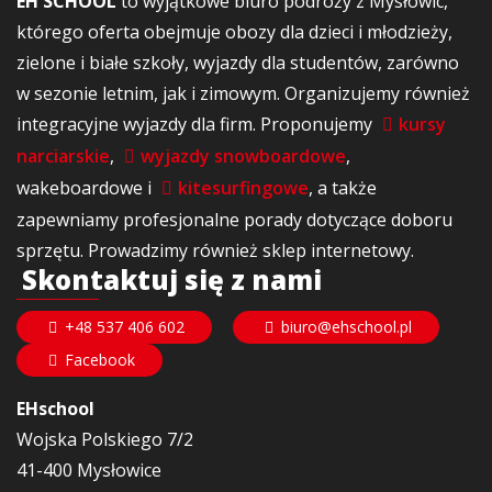
EH SCHOOL
to wyjątkowe biuro podróży z Mysłowic,
którego oferta obejmuje obozy dla dzieci i młodzieży,
zielone i białe szkoły, wyjazdy dla studentów, zarówno
w sezonie letnim, jak i zimowym. Organizujemy również
integracyjne wyjazdy dla firm. Proponujemy
kursy
narciarskie
,
wyjazdy snowboardowe
,
wakeboardowe i
kitesurfingowe
, a także
zapewniamy profesjonalne porady dotyczące doboru
sprzętu. Prowadzimy również sklep internetowy.
Skontaktuj się z nami
+48 537 406 602
biuro@ehschool.pl
Facebook
EHschool
Wojska Polskiego 7/2
41-400 Mysłowice