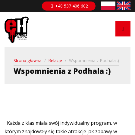
Przejdź
+48 537 406 602
do
treści
Strona główna
/
Relacje
/
Wspomnienia z Podhala :)
Wspomnienia z Podhala :)
Każda z klas miała swój indywidualny program, w
którym znajdowały się takie atrakcje jak zabawy w