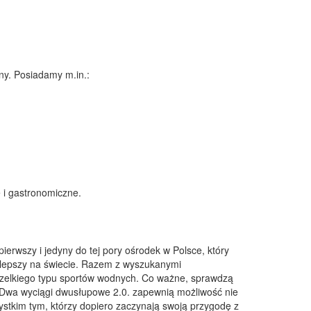
ny. Posiadamy m.in.:
 i gastronomiczne.
pierwszy i jedyny do tej pory ośrodek w Polsce, który
jlepszy na świecie. Razem z wyszukanymi
szelkiego typu sportów wodnych. Co ważne, sprawdzą
 Dwa wyciągi dwusłupowe 2.0. zapewnią możliwość nie
ystkim tym, którzy dopiero zaczynają swoją przygodę z