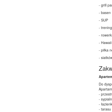
- grill pa
- basen
- SUP
- treni
- rowerk
- Hawaii
- piłka 
- siatkó
Zakw
Aparte
Do dysp
Apartame
- przes
- sypial
- łazien
- tarasu