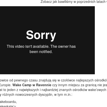
Zobacz jak bawiliśmy w poprzednich latach
owice od pewnego czasu znajdują się w czołówce najlepszych ośrodków
Europie.
Wake Camp w Ravennie
czy innym miejscu za granicą nie j
st to jeden z największych i najbardziej znanych ośrodków wake’owych
y różnych nowoczesnych dyscyplin, w tym m.in.:
akeboardu,
akeskate’u,