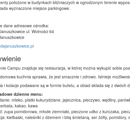
enty położone w budynkach bliźniaczych w ogrodzonym terenie wyposaż
siada wyznaczone miejsce parkingowe.
e dane adresowe ośrodka:
anuszkowice ul. Wolności 64
Januszkowice
dajanuszkowice.pl
wienie
ie Campu znajduje się restauracja, w której można wykupić sobie posiłk
omowa kuchnia sprawia, że jest smacznie i zdrowo. Istnieje możliwoś
a i kolacje podawane są w formie bufetu, a obiad składa się z dwóch d
adowe dzienne menu:
nie: mleko, płatki kukurydziane, jajecznica, pieczywo, wędliny, parówk
herbata, kakao, kawa
: zupa pomidorowa, młode ziemniaki, pieczone udko z kurczaka, piec
a: kiełbaski, naleśniki z dżemem i bitą śmietaną, ser żółty, pomidory, 