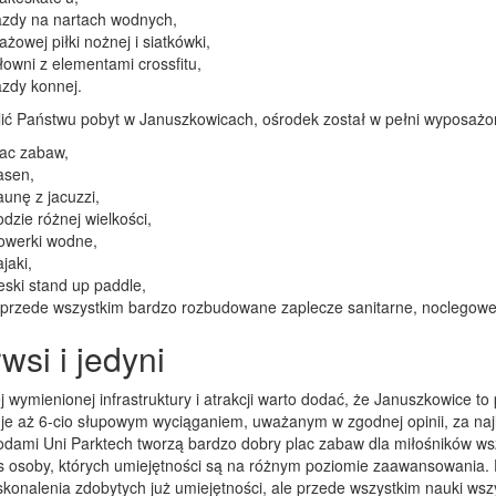
azdy na nartach wodnych,
ażowej piłki nożnej i siatkówki,
łowni z elementami crossfitu,
zdy konnej.
lić Państwu pobyt w Januszkowicach, ośrodek został w pełni wyposażo
lac zabaw,
asen,
unę z jacuzzi,
dzie różnej wielkości,
owerki wodne,
jaki,
ski stand up paddle,
 przede wszystkim bardzo rozbudowane zaplecze sanitarne, noclegowe
wsi i jedyni
 wymienionej infrastruktury i atrakcji warto dodać, że Januszkowice to 
je aż 6-cio słupowym wyciąganiem, uważanym w zgodnej opinii, za na
odami Uni Parktech tworzą bardzo dobry plac zabaw dla miłośników w
as osoby, których umiejętności są na różnym poziomie zaawansowania.
skonalenia zdobytych już umiejętności, ale przede wszystkim nauki wsz