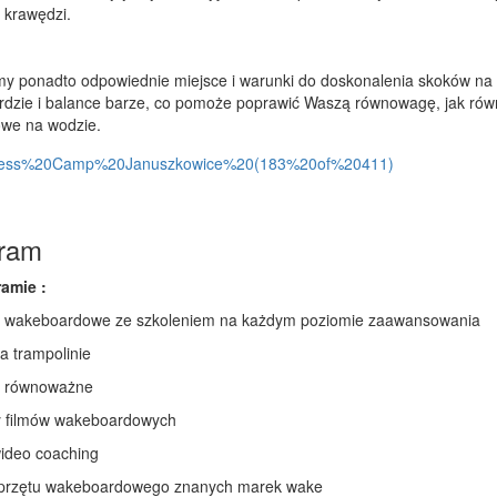
z krawędzi.
y ponadto odpowiednie miejsce i warunki do doskonalenia skoków na t
rdzie i balance barze, co pomoże poprawić Waszą równowagę, jak równ
owe na wodzie.
ram
amie :
ia wakeboardowe ze szkoleniem na każdym poziomie zaawansowania
na trampolinie
ia równoważne
y filmów wakeboardowych
 wideo coaching
 sprzętu wakeboardowego znanych marek wake