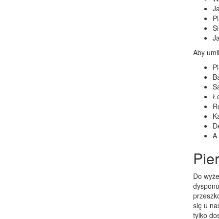
J
Pl
Si
Ja
Aby umi
P
B
Sa
Ło
R
Ka
De
A
Pier
Do wyżej
dysponu
przeszk
się u n
tylko do