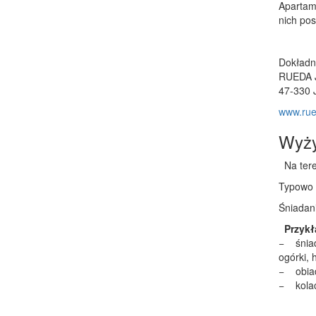
Apartam
nich po
Dokładn
RUEDA J
47-330 
www.rue
Wyży
Na teren
Typowo d
Śniadani
Przykł
− śniada
ogórki, 
− obiad
− kolacj