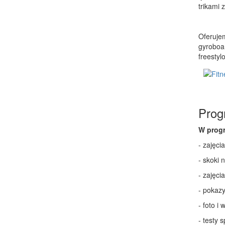
trikami 
Oferujem
gyroboa
freestyl
Prog
W progr
- zajęc
- skoki 
- zajęc
- pokaz
- foto i
- testy