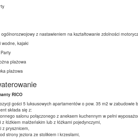
rty
ng ogólnorozwojowy z nastawieniem na kształtowanie zdolności motory
i wodne, kajaki
 Party
nożna plażowa
wka plażowa
aterowanie
manty RICO
ozycji gości 5 luksusowych apartamentów o pow. 35 m2 w zabudowie bl
nt składa się z:
tronnego salonu połączonego z aneksem kuchennym w pełni wyposaż
ni z łóżkiem małżeńskim lub z łóżkami pojedynczymi,
ki z prysznicem,
 od strony jeziora ze stolikiem i krzesłami,