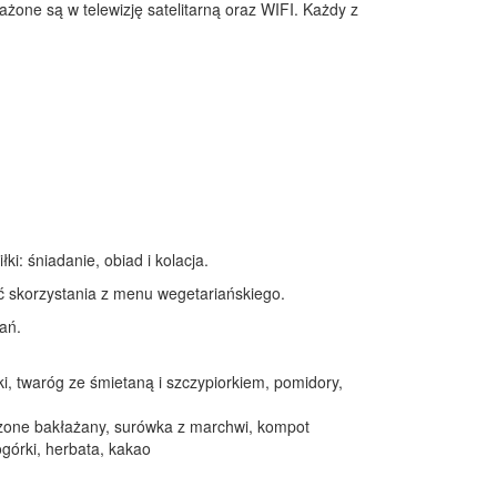
one są w telewizję satelitarną oraz WIFI. Każdy z
i: śniadanie, obiad i kolacja.
ć skorzystania z menu wegetariańskiego.
ań.
i, twaróg ze śmietaną i szczypiorkiem, pomidory,
zone bakłażany, surówka z marchwi, kompot
ogórki, herbata, kakao