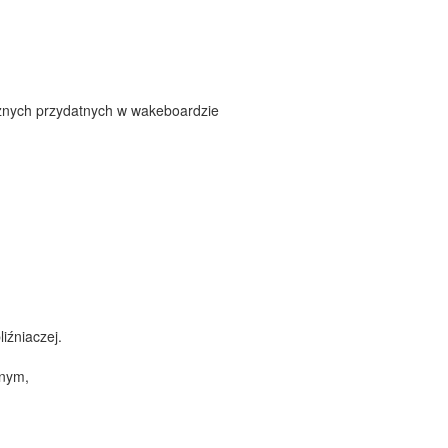
cznych przydatnych w wakeboardzie
iźniaczej.
onym,