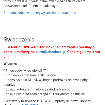
torby lub walizki i trwałe oznakowanie bagażu imieniem,
nazwiskiem i telefonem kontaktowym.
Zafunduj sobie wirtualną wycieczke po autokarze
.
Świadczenia
LISTA REZERWOWA przed dokonaniem zapisu prosimy o
kontakt meilowy na
biuro@ehschool.pl
Cena regularna 1790
pln
W cenie:
* 7 noclegów w rezydencji ***
* 6-dniowy karnet narciarski Livigno
* ubezpieczenie KL, NNW, bagaż podróżny na czas pobytu i
podróży
* dojazd autokarem - info w zakładce transport
* opieka pilota na czas przejazdu i rezydenta na miejscu
* Warsztaty muzyczne z DJ WBK, imprezy klubowe, koncert