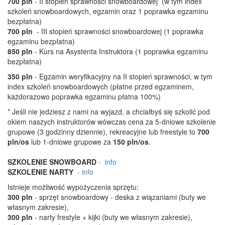
700 pln
- II stopień sprawności snowboardowej (w tym index
szkoleń snowboardowych, egzamin oraz 1 poprawka egzaminu
bezpłatna)
700 pln
- III stopień sprawności snowboardowej (1 poprawka
egzaminu bezpłatna)
850 pln
- Kurs na Asystenta Instruktora (1 poprawka egzaminu
bezpłatna)
350 pln
- Egzamin weryfikacyjny na II stopień sprawności, w tym
index szkoleń snowboardowych (płatne przed egzaminem,
każdorazowo poprawka egzaminu płatna 100%)
* Jeśli nie jedziesz z nami na wyjazd, a chciałbyś się szkolić pod
okiem naszych instruktorów wówczas cena za 5-dniowe szkolenie
grupowe (3 godzinny dziennie), rekreacyjne lub freestyle to
700
pln/os
lub 1-dniowe grupowe za
150 pln/os
.
SZKOLENIE SNOWBOARD
- info
SZKOLENIE NARTY
- info
Istnieje możliwość wypożyczenia sprzętu:
300 pln
- sprzęt snowboardowy - deska z wiązaniami (buty we
własnym zakresie),
300 pln
- narty frestyle + kijki (buty we własnym zakresie),