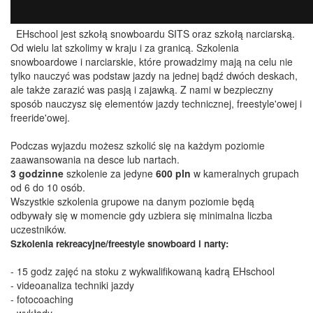
EHschool jest szkołą snowboardu SITS oraz szkołą narciarską.
Od wielu lat szkolimy w kraju i za granicą. Szkolenia
snowboardowe i narciarskie, które prowadzimy mają na celu nie
tylko nauczyć was podstaw jazdy na jednej bądź dwóch deskach,
ale także zarazić was pasją i zajawką. Z nami w bezpieczny
sposób nauczysz się elementów jazdy technicznej, freestyle'owej i
freeride'owej.
Podczas wyjazdu możesz szkolić się na każdym poziomie
zaawansowania na desce lub nartach.
3
godzinne
szkolenie za jedyne
600 pln
w kameralnych grupach
od 6 do 10 osób.
Wszystkie szkolenia grupowe na danym poziomie będą
odbywały się w momencie gdy uzbiera się minimalna liczba
uczestników.
Szkolenia rekreacyjne/freestyle snowboard i narty:
- 15 godz zajęć na stoku z wykwalifikowaną kadrą EHschool
- videoanaliza techniki jazdy
- fotocoaching