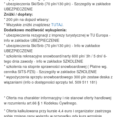
* ubezpieczenia Ski/Snb (70 pln/130 pln) - Szczegóły w zakładce
UBEZPIECZENIE
Zniżki / dopłaty:
* 200 pln na dojazd własny:
* Wszyskie zniżki znajdziesz
TUTAJ
.
Dodatkowo możliwość wykupienia:
* ubezpieczenia rezygnacji z imprezy turystycznej w TU Europa -
info w zakładce UBEZPIECZENIE
* ubezpieczenia Ski/Snb (70 pln/130 pln) - Info w zakładce
UBEZPIECZENIE
* szkolenia rekreacyjne snowboard/narty 600 pln/ 3h / 5 dni/ 6-
tego dnia zawody - info w zakładce SZKOLENIE
* szkolenia na stopnie sprawności snowboardowej ( Płatne wg.
cennika SITS-PZS) - Szczegóły w zakładce SZKOLENIE
* wypożyczenia sprzętu snowboardowego 300 pln zestaw deska z
wiązaniami (info o dostępności sprzętu tel. 509 511 181)
* Oferta ma charakter informacyjny i nie stanowi oferty handlowej
w rozumieniu art.66 § 1 Kodeksu Cywilnego.
* Oferta kalkulowana przy kursie 4,4 euro i organizator zastrzega
sobie zmianę ceny wyjazdu w przypadku gdy kurs wzrośnie