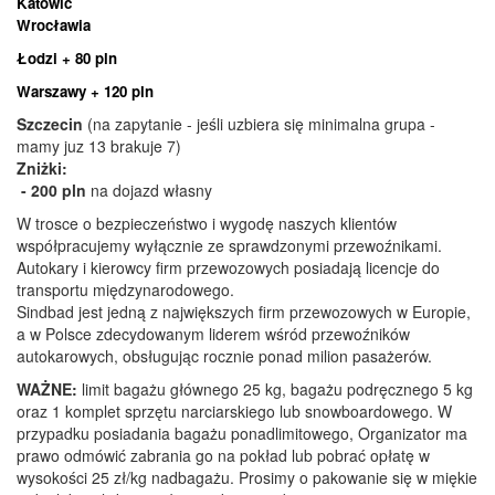
Katowic
Wrocławia
Łodzi + 80 pln
Warszawy + 120 pln
Szczecin
(na zapytanie - jeśli uzbiera się minimalna grupa -
mamy juz 13 brakuje 7)
Zniżki:
- 200 pln
na dojazd własny
W trosce o bezpieczeństwo i wygodę naszych klientów
współpracujemy wyłącznie ze sprawdzonymi przewoźnikami.
Autokary i kierowcy firm przewozowych posiadają licencje do
transportu międzynarodowego.
Sindbad jest jedną z największych firm przewozowych w Europie,
a w Polsce zdecydowanym liderem wśród przewoźników
autokarowych, obsługując rocznie ponad milion pasażerów.
WAŻNE:
limit bagażu głównego 25 kg, bagażu podręcznego 5 kg
oraz 1 komplet sprzętu narciarskiego lub snowboardowego. W
przypadku posiadania bagażu ponadlimitowego, Organizator ma
prawo odmówić zabrania go na pokład lub pobrać opłatę w
wysokości 25 zł/kg nadbagażu. Prosimy o pakowanie się w miękie