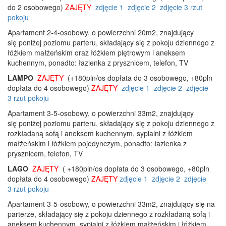
do 2 osobowego)
ZAJĘTY
zdjęcie 1
zdjęcie 2
zdjęcie 3
rzut
pokoju
Apartament 2-4-osobowy, o powierzchni 20m2, znajdujący
się poniżej poziomu parteru, składający się z pokoju dziennego z
łóżkiem małżeńskim oraz łóżkiem piętrowym i aneksem
kuchennym, ponadto: łazienka z prysznicem, telefon, TV
LAMPO
ZAJĘTY
(+180pln/os dopłata do 3 osobowego, +80pln
dopłata do 4 osobowego)
ZAJĘTY
zdjęcie 1
zdjęcie 2
zdjęcie
3
rzut pokoju
Apartament 3-5-osobowy, o powierzchni 33m2, znajdujący
się poniżej poziomu parteru, składający się z pokoju dziennego z
rozkładaną sofą i aneksem kuchennym, sypialni z łóżkiem
małżeńskim i łóżkiem pojedynczym, ponadto: łazienka z
prysznicem, telefon, TV
LAGO
ZAJĘTY
( +180pln/os dopłata do 3 osobowego, +80pln
dopłata do 4 osobowego)
ZAJĘTY
zdjęcie 1
zdjęcie 2
zdjęcie
3
rzut pokoju
Apartament 3-5-osobowy, o powierzchni 33m2, znajdujący się na
parterze, składający się z pokoju dziennego z rozkładaną sofą i
aneksem kuchennym, sypialni z łóżkiem małżeńskim i łóżkiem