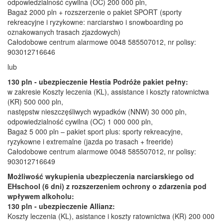
odpowiedzialność cywilna (OC) 200 000 pln,
Bagaż 2000 pln + rozszerzenie o pakiet SPORT (sporty
rekreacyjne i ryzykowne: narciarstwo i snowboarding po
oznakowanych trasach zjazdowych)
Całodobowe centrum alarmowe 0048 585507012, nr polisy:
903012716646
lub
130 pln - ubezpieczenie Hestia Podróże pakiet pełny:
w zakresie Koszty leczenia (KL), assistance i koszty ratownictwa
(KR) 500 000 pln,
następstw nieszczęśliwych wypadków (NNW) 30 000 pln,
odpowiedzialność cywilna (OC) 1 000 000 pln,
Bagaż 5 000 pln – pakiet sport plus: sporty rekreacyjne,
ryzykowne i extremalne (jazda po trasach + freeride)
Całodobowe centrum alarmowe 0048 585507012, nr polisy:
903012716649
Możliwość wykupienia ubezpieczenia narciarskiego od
EHschool (6 dni) z rozszerzeniem ochrony o zdarzenia pod
wpływem alkoholu:
130 pln - ubezpieczenie Allianz:
Koszty leczenia (KL), asistance i koszty ratownictwa (KR) 200 000