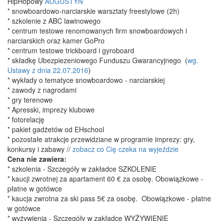
HipHopowy
AUGUSTYN
* snowboardowo-narciarskie warsztaty freestylowe (2h)
* szkolenie z ABC lawinowego
* centrum testowe renomowanych firm snowboardowych i
narciarskich oraz kamer GoPro
* centrum testowe trickboard i gyroboard
* składkę Ubezpiezeniowego Funduszu Gwarancyjnego (
wg.
Ustawy z dnia 22.07.2016
)
* wykłady o tematyce snowboardowo - narciarskiej
* zawody z nagrodami
* gry terenowe
* Apresski, imprezy klubowe
* fotorelację
* pakiet gadżetów od EHschool
* pozostałe atrakcje przewidziane w programie imprezy: gry,
konkursy i zabawy //
zobacz co Cię czeka na wyjeździe
Cena nie zawiera:
* szkolenia - Szczegóły w zakładce SZKOLENIE
* kaucji zwrotnej za apartament 60 € za osobę. Obowiązkowe -
płatne w gotówce
* kaucja zwrotna za ski pass 5€ za osobę. Obowiązkowe - płatne
w gotówce
* wyżywienia - Szczegóły w zakładce WYŻYWIENIE