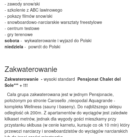
- zawody snow/ski
- szkolenie z ABC lawinowego
- pokazy filmów snow/ski
- snowboardowo-narciarskie warsztaty freestylowe
- centrum testowe
- gry terenowe
sobota
- wykwaterowanie i wyjazd do Polski
niedziela
- powrót do Polski
Zakwaterowanie
Zakwaterowanie -
wysoki standard
Pensjonat Chalet del
Sole*** + !!!
Cała grupa zakwaterowana jest w jednym Pensjonacie,
położonym po stronie Carosello ,nieopodal Aquagrande -
kompleks Wellness (sauny i baseny). Do najbliższego sklepu
odległość ok 200m. Z apartamentów do wyciągów jest zaledwie
kilkaset metrów, jednak dla wygody gości mieszkamy przy
przystanku skibusa (w cenie karnetu, kursuje co ok 10 min) który
przewozi narciarzy i snowboardzistów do wyciągów narciarskich