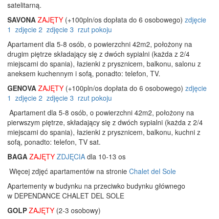
satelitarną.
SAVONA
ZAJĘTY
(+100pln/os dopłata do 6 osobowego)
zdjęcie
1
zdjęcie 2
zdjęcie 3
rzut pokoju
Apartament dla 5-8 osób, o powierzchni 42m2, położony na
drugim piętrze składający się z dwóch sypialni (każda z 2/4
miejscami do spania), łazienki z prysznicem, balkonu, salonu z
aneksem kuchennym i sofą, ponadto: telefon, TV.
GENOVA
ZAJĘTY
(+100pln/os dopłata do 6 osobowego)
zdjęcie
1
zdjęcie 2
zdjęcie 3
rzut pokoju
Apartament dla 5-8 osób, o powierzchni 42m2, położony na
pierwszym piętrze, składający się z dwóch sypialni (każda z 2/4
miejscami do spania), łazienki z prysznicem, balkonu, kuchni z
sofą, ponadto: telefon, TV sat.
BAGA
ZAJĘTY
ZDJĘCIA
dla 10-13 os
Więcej zdjęć apartamentów na stronie
Chalet del Sole
Apartementy w budynku na przeciwko budynku głównego
w DEPENDANCE CHALET DEL SOLE
GOLP
ZAJĘTY
(2-3 osobowy)