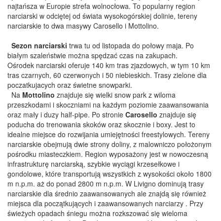
najtańsza w Europie strefa wolnocłowa. To popularny region
narciarski w odciętej od świata wysokogórskiej dolinie, tereny
narciarskie to dwa masywy Carosello i Mottolino.
Sezon narciarski
trwa tu od listopada do połowy maja. Po
białym szaleństwie można spędzać czas na zakupach.
Ośrodek narciarski oferuje 140 km tras zjazdowych, w tym 10 km
tras czarnych, 60 czerwonych i 50 niebieskich. Trasy zielone dla
poczatkujacych oraz świetne snowparki.
Na
Mottolino
znajduje się wielki snow park z wiloma
przeszkodami i skoczniami na każdym poziomie zaawansowania
oraz mały i duzy half-pipe. Po stronie
Carosello
znajduje się
poducha do trenowania skoków oraz skocznie i boxy. Jest to
idealne miejsce do rozwijania umiejętności freestylowych. Tereny
narciarskie obejmują dwie strony doliny, z malowniczo położonym
pośrodku miasteczkiem. Region wyposażony jest w nowoczesną
infrastrukturę narciarską, szybkie wyciągi krzesełkowe i
gondolowe, które transportują wszystkich z wysokości około 1800
m n.p.m. aż do ponad 2800 m n.p.m. W Livigno dominują trasy
narciarskie dla średnio zaawansowanych ale znajdą się również
miejsca dla początkujących i zaawansowanych narciarzy . Przy
świeżych opadach śniegu można rozkszować się wieloma