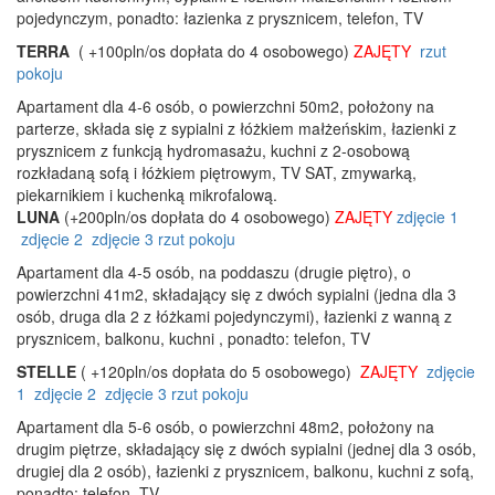
pojedynczym, ponadto: łazienka z prysznicem, telefon, TV
TERRA
( +100pln/os dopłata do 4 osobowego)
ZAJĘTY
rzut
pokoju
Apartament dla 4-6 osób, o powierzchni 50m2, położony na
parterze, składa się z sypialni z łóżkiem małżeńskim, łazienki z
prysznicem z funkcją hydromasażu, kuchni z 2-osobową
rozkładaną sofą i łóżkiem piętrowym, TV SAT, zmywarką,
piekarnikiem i kuchenką mikrofalową.
LUNA
(+200pln/os dopłata do 4 osobowego)
ZAJĘTY
zdjęcie 1
zdjęcie 2
zdjęcie 3
rzut pokoju
Apartament dla 4-5 osób, na poddaszu (drugie piętro), o
powierzchni 41m2, składający się z dwóch sypialni (jedna dla 3
osób, druga dla 2 z łóżkami pojedynczymi), łazienki z wanną z
prysznicem, balkonu, kuchni , ponadto: telefon, TV
STELLE
( +120pln/os dopłata do 5 osobowego)
ZAJĘTY
zdjęcie
1
zdjęcie 2
zdjęcie 3
rzut pokoju
Apartament dla 5-6 osób, o powierzchni 48m2, położony na
drugim piętrze, składający się z dwóch sypialni (jednej dla 3 osób,
drugiej dla 2 osób), łazienki z prysznicem, balkonu, kuchni z sofą,
ponadto: telefon, TV