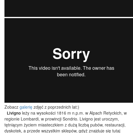
Zobacz
galerię
zdjęć z poprzednich lat:)
leży na wysokości 1816 m n.p.m. w Alpach Retyckich, w
Livigno
regionie Lombardi, w prowincji Sondrio. Livigno jest uroczym,
tętniącym życiem miasteczkiem z dużą liczbą pubów, restauracji,
dyskotek, a przede wszystkim sklepów, gdyż znajduje się tutaj