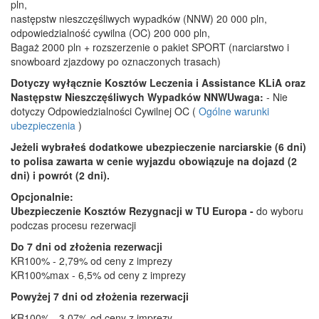
pln,
następstw nieszczęśliwych wypadków (NNW) 20 000 pln,
odpowiedzialność cywilna (OC) 200 000 pln,
Bagaż 2000 pln + rozszerzenie o pakiet SPORT (narciarstwo i
snowboard zjazdowy po oznaczonych trasach)
Dotyczy wyłącznie Kosztów Leczenia i Assistance KLiA oraz
Następstw Nieszczęśliwych Wypadków NNW
Uwaga:
- Nie
dotyczy Odpowiedzialności Cywilnej OC (
Ogólne warunki
ubezpieczenia
)
Jeżeli wybrałeś dodatkowe ubezpieczenie narciarskie (6 dni)
to polisa zawarta w cenie wyjazdu obowiązuje na dojazd (2
dni) i powrót (2 dni).
Opcjonalnie:
Ubezpieczenie Kosztów Rezygnacji w TU Europa -
do wyboru
podczas procesu rezerwacji
Do 7 dni od złożenia rezerwacji
KR100% - 2,79% od ceny z imprezy
KR100%max - 6,5% od ceny z imprezy
Powyżej 7 dni od złożenia rezerwacji
KR100% - 3,07% od ceny z imprezy