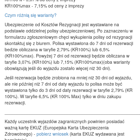
KR100%max - 7,15% od ceny z imprezy
Czym różnią się warianty?
Ubezpieczenie od Kosztów Rezygnacji jest wystawiane na
podstawie oddzielnej polisy ubezpieczeniowej. Po zaznaczeniu w
formularzu zgłoszeniowym chęci wykupienia polisy od rezygnacji
skontaktuj się z biurem. Polisa wystawiona do 7 dni od rezerwacji
bedzie obliczana w taryfie 2,79% (KR100%) lub 6,5%
(KR100%max). Powyżej 7 dni od rezerwacji będzie obliczana w
taryfie 3,07% (KR100%) lub 7,15% (KR100%max)(oba warianty
obowiązują jeśli do wyjazdu zostało więcej niż 30 dni).
Jeśli rezerwacja będzie zrobiona na mniej niż 30 dni od wyjazdu,
ale nie później niż 7 dni od daty wyjazdu to polisa może być
wystawiona tylko do 3 dni od daty rezerwacji w taryfie 2,79% (KR
100%). W taryfie 6,5% (KR 100% Max) tylko w dniu zakupu
rezerwacji.
______________________________________________________
Każdy uczestnik wyjazdów zagranicznych powinien posiadać
ważną kartę EKUZ (Europejska Karta Ubezpieczenia
Zdrowotnego) -
pobierz wniosek
(karta EKUZ wydawana jest