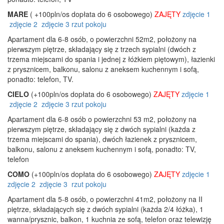
MARE
( +100pln/os dopłata do 6 osobowego)
ZAJĘTY
zdjęcie 1
zdjęcie 2
zdjęcie 3
rzut pokoju
Apartament dla 6-8 osób, o powierzchni 52m2, położony na
pierwszym piętrze, składający się z trzech sypialni (dwóch z
trzema miejscami do spania i jednej z łóżkiem piętowym), łazienki
z prysznicem, balkonu, salonu z aneksem kuchennym i sofą,
ponadto: telefon, TV.
CIELO
(+100pln/os dopłata do 6 osobowego)
ZAJĘTY
zdjęcie 1
zdjęcie 2
zdjęcie 3
rzut pokoju
Apartament dla 6-8 osób o powierzchni 53 m2, położony na
pierwszym piętrze, składający się z dwóch sypialni (każda z
trzema miejscami do spania), dwóch łazienek z prysznicem,
balkonu, salonu z aneksem kuchennym i sofą, ponadto: TV,
telefon
COMO
(+100pln/os dopłata do 6 osobowego)
ZAJĘTY
zdjęcie 1
zdjęcie 2
zdjęcie 3
rzut pokoju
Apartament dla 5-8 osób, o powierzchni 41m2, położony na II
piętrze, składających się z dwóch sypialni (każda 2/4 łóżka), 1
wanna/prysznic, balkon, 1 kuchnia ze sofą, telefon oraz telewizję