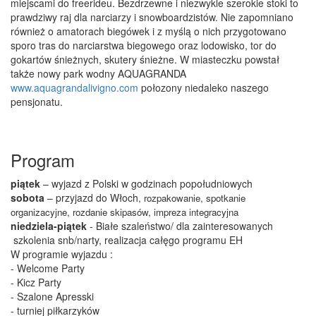
miejscami do freerideu. Bezdrzewne i niezwykle szerokie stoki to
prawdziwy raj dla narciarzy i snowboardzistów. Nie zapomniano
również o amatorach biegówek i z myślą o nich przygotowano
sporo tras do narciarstwa biegowego oraz lodowisko, tor do
gokartów śnieżnych, skutery śnieżne. W miasteczku powstał
także nowy park wodny AQUAGRANDA
www.aquagrandalivigno.com
połozony niedaleko naszego
pensjonatu.
Program
piątek
– wyjazd z Polski w godzinach popołudniowych
sobota
– przyjazd do Włoch
, rozpakowanie, spotkanie
organizacyjne, rozdanie skipasów, impreza integracyjna
niedziela-piątek
- Białe szaleństwo/ dla zainteresowanych
szkolenia snb/narty, realizacja całęgo programu EH
W programie wyjazdu :
- Welcome Party
- Kicz Party
- Szalone Apresski
- turniej piłkarzyków