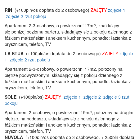
RIN
(+100pln/os dopłata do 2 osobowego)
ZAJĘTY
zdjęcie 1
zdjęcie 2
rzut pokoju
Apartament 2-3-osobowy, o powierzchni 17m2, znajdujący
się poniżej poziomu parteru, składający się z pokoju dziennego z
łóżkiem małżeńskim i aneksem kuchennym, ponadto: łazienka z
prysznicem, telefon, TV
LA STUA
(+100pln/os dopłata do 2 osobowego)
ZAJĘTY
zdjęcie
1
zdjęcie 2
rzut pokoju
Apartament 2-3-osobowy, o powierzchni 17m2, położony na
piętrze podwyższonym, składający się z pokoju dziennego z
łóżkiem małżeńskim i aneksem kuchennym, ponadto: łazienka z
prysznicem, telefon, TV
SOLE
(+100pln/os)
ZAJĘTY
zdjęcie 1
zdjęcie 2
zdjęcie 3
rzut
pokoju
Apartament 2-osobowy, o powierzchni 19m2, położony na drugim
piętrze, na poddaszu, składający się z pokoju dziennego z
łóżkiem małżeńskim i aneksem kuchennym, ponadto: łazienka z
prysznicem, telefon, TV
NUVOLA
(+100pln/os dopłata do 3 osobowego, + 250pln dopłata