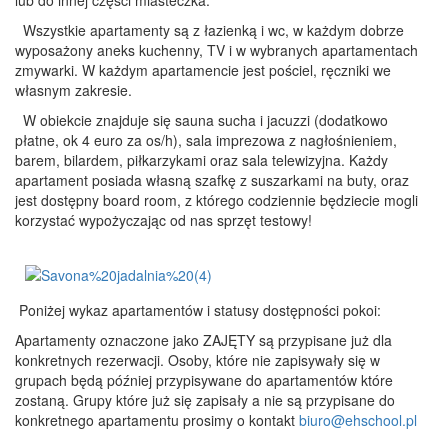
lub do innej części miasteczka.
Wszystkie apartamenty są z łazienką i wc, w każdym dobrze
wyposażony aneks kuchenny, TV i w wybranych apartamentach
zmywarki. W każdym apartamencie jest pościel, ręczniki we
własnym zakresie.
W obiekcie znajduje się sauna sucha i jacuzzi (dodatkowo
płatne, ok 4 euro za os/h), sala imprezowa z nagłośnieniem,
barem, bilardem, piłkarzykami oraz sala telewizyjna. Każdy
apartament posiada własną szafkę z suszarkami na buty, oraz
jest dostępny board room, z którego codziennie będziecie mogli
korzystać wypożyczając od nas sprzęt testowy!
Poniżej wykaz apartamentów i statusy dostępności pokoi:
Apartamenty oznaczone jako ZAJĘTY są przypisane już dla
konkretnych rezerwacji. Osoby, które nie zapisywały się w
grupach będą później przypisywane do apartamentów które
zostaną. Grupy które już się zapisały a nie są przypisane do
konkretnego apartamentu prosimy o kontakt
biuro@ehschool.pl