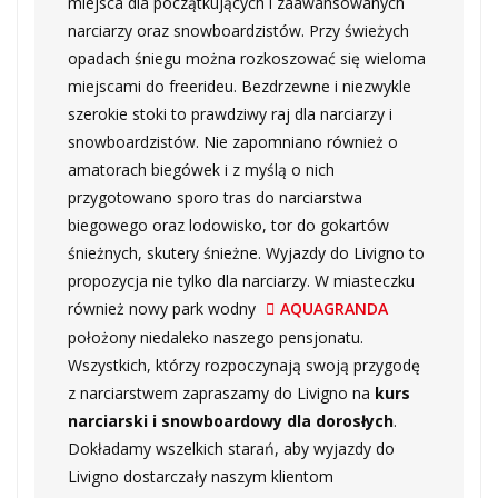
miejsca dla początkujących i zaawansowanych
narciarzy oraz snowboardzistów. Przy świeżych
opadach śniegu można rozkoszować się wieloma
miejscami do freerideu. Bezdrzewne i niezwykle
szerokie stoki to prawdziwy raj dla narciarzy i
snowboardzistów. Nie zapomniano również o
amatorach biegówek i z myślą o nich
przygotowano sporo tras do narciarstwa
biegowego oraz lodowisko, tor do gokartów
śnieżnych, skutery śnieżne. Wyjazdy do Livigno to
propozycja nie tylko dla narciarzy. W miasteczku
również nowy park wodny
AQUAGRANDA
położony niedaleko naszego pensjonatu.
Wszystkich, którzy rozpoczynają swoją przygodę
z narciarstwem zapraszamy do Livigno na
kurs
narciarski i snowboardowy dla dorosłych
.
Dokładamy wszelkich starań, aby wyjazdy do
Livigno dostarczały naszym klientom