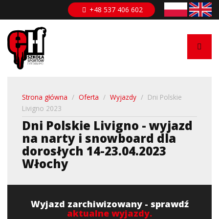
Przejdź
+48 537 406 602
do
treści
Strona główna
/
Oferta
/
Wyjazdy
/
Dni Polskie
Livigno 2023
Dni Polskie Livigno - wyjazd
na narty i snowboard dla
dorosłych 14-23.04.2023
Włochy
Wyjazd zarchiwizowany - sprawdź
aktualne wyjazdy.