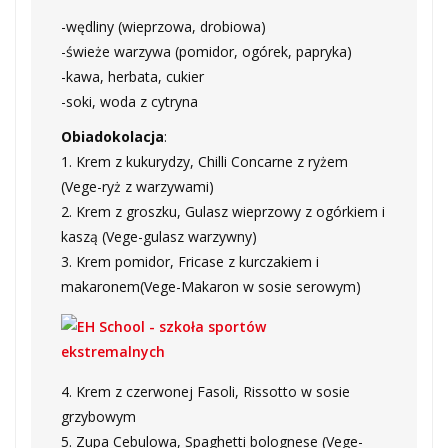
-wędliny (wieprzowa, drobiowa)
-świeże warzywa (pomidor, ogórek, papryka)
-kawa, herbata, cukier
-soki, woda z cytryna
Obiadokolacja
:
1. Krem z kukurydzy, Chilli Concarne z ryżem
(Vege-ryż z warzywami)
2. Krem z groszku, Gulasz wieprzowy z ogórkiem i
kaszą (Vege-gulasz warzywny)
3. Krem pomidor, Fricase z kurczakiem i
makaronem(Vege-Makaron w sosie serowym)
4. Krem z czerwonej Fasoli, Rissotto w sosie
grzybowym
5. Zupa Cebulowa, Spaghetti bolognese (Vege-