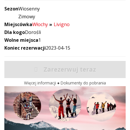
Sezon
Wiosenny
Zimowy
Miejscówka
Włochy
Livigno
Dla kogo
Dorośli
Wolne miejsca
1
Koniec rezerwacji
2023-04-15
Zarezerwuj teraz
Więcej informacji
●
Dokumenty do pobrania