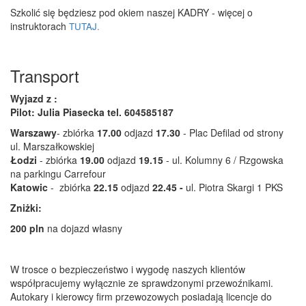
Szkolić się będziesz pod okiem naszej KADRY - więcej o
instruktorach
TUTAJ.
Transport
Wyjazd z :
Pilot: Julia Piasecka tel. 604585187
Warszawy
- zbiórka
17.00
odjazd
17.30
- Plac Defilad od strony
ul. Marszałkowskiej
Łodzi
- zbiórka
19.00
odjazd
19.15
- ul. Kolumny 6 / Rzgowska
na parkingu Carrefour
Katowic
- zbiórka
22.15
odjazd
22.45 -
ul.
Piotra Skargi 1 PKS
Zniżki:
200 pln
na dojazd własny
W trosce o bezpieczeństwo i wygodę naszych klientów
współpracujemy wyłącznie ze sprawdzonymi przewoźnikami.
Autokary i kierowcy firm przewozowych posiadają licencje do