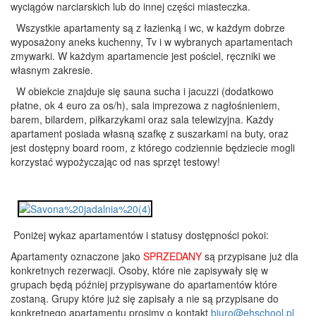
wyciągów narciarskich lub do innej części miasteczka.
Wszystkie apartamenty są z łazienką i wc, w każdym dobrze
wyposażony aneks kuchenny, Tv i w wybranych apartamentach
zmywarki. W każdym apartamencie jest pościel, ręczniki we
własnym zakresie.
W obiekcie znajduje się sauna sucha i jacuzzi (dodatkowo
płatne, ok 4 euro za os/h), sala imprezowa z nagłośnieniem,
barem, bilardem, piłkarzykami oraz sala telewizyjna. Każdy
apartament posiada własną szafkę z suszarkami na buty, oraz
jest dostępny board room, z którego codziennie będziecie mogli
korzystać wypożyczając od nas sprzęt testowy!
Poniżej wykaz apartamentów i statusy dostępności pokoi:
Apartamenty oznaczone jako
SPRZEDANY
są przypisane już dla
konkretnych rezerwacji. Osoby, które nie zapisywały się w
grupach będą później przypisywane do apartamentów które
zostaną. Grupy które już się zapisały a nie są przypisane do
konkretnego apartamentu prosimy o kontakt
biuro@ehschool.pl