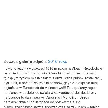
Zobacz galerię zdjęć z
2016 roku
Livigno leży na wysokości 1816 m n.p.m. w Alpach Retyckich, w
regionie Lombardi, w prowincji Sondrio. Livigno jest uroczym,
tętniącym życiem miasteczkiem z dużą liczbą pubów, restauracji,
dyskotek, a przede wszystkim sklepów, gdyż znajduje się tutaj
najtańsza w Europie strefa wolnocłowa!!! To popularny region
narciarski w odciętej od świata wysokogórskiej dolinie, tereny
narciarskie to dwa masywy Carosello i Mottolino. Sezon
narciarski trwa tu od listopada do połowy maja. Po
białym szaleństwie można spędzać czas na zakupach w tanich