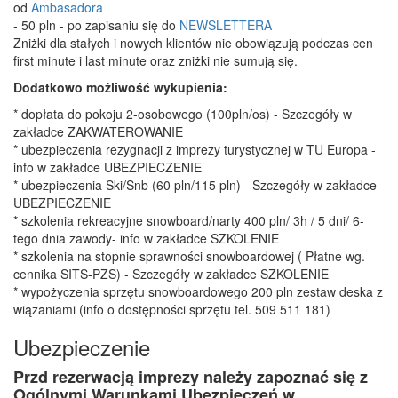
od
Ambasadora
- 50 pln - po zapisaniu się do
NEWSLETTERA
Zniżki dla stałych i nowych klientów nie obowiązują podczas cen
first minute i last minute oraz zniżki nie sumują się.
Dodatkowo możliwość wykupienia:
* dopłata do pokoju 2-osobowego (100pln/os) - Szczegóły w
zakładce ZAKWATEROWANIE
* ubezpieczenia rezygnacji z imprezy turystycznej w TU Europa -
info w zakładce UBEZPIECZENIE
* ubezpieczenia Ski/Snb (60 pln/115 pln) - Szczegóły w zakładce
UBEZPIECZENIE
* szkolenia rekreacyjne snowboard/narty 400 pln/ 3h / 5 dni/ 6-
tego dnia zawody- info w zakładce SZKOLENIE
* szkolenia na stopnie sprawności snowboardowej ( Płatne wg.
cennika SITS-PZS) - Szczegóły w zakładce SZKOLENIE
* wypożyczenia sprzętu snowboardowego 200 pln zestaw deska z
wiązaniami (info o dostępności sprzętu tel. 509 511 181)
Ubezpieczenie
Przd rezerwacją imprezy należy zapoznać się z
Ogólnymi Warunkami Ubezpieczeń w