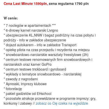
Cena Last Minute 1590pln,
c
ena regularna 1790 pln
W cenie:
* 7 noclegów w apartamentach ***
* 6-dniowy karnet narciarski Livigno
* ubezpieczenie KL,NNW i bagaż podróżny na czas pobytu i
podróży - info w zakładce ubezpieczenie
* dojazd autokarem - info w zakładce Transport
* opiekę pilota na czas przejazdu i rezydenta na miejscu
* snowboardowo-narciarskie warsztaty freestylowe (2h)
* centrum testowe renomowanych firm snowboardowych i
narciarskich oraz kamer GoPro
* centrum testowe trickboard i gyroboard
* wykłady o tematyce snowboardowo - narciarskiej
* zawody z nagrodami
* Apresski, imprezy klubowe
* fotorelację
* pakiet gadżetów od EHschool
* pozostałe atrakcje przewidziane w programie imprezy: gry,
konkursy i zabawy //
zobacz co Cię czeka na wyjeździe