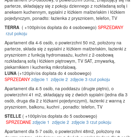
parterze, składający się z pokoju dziennego z rozkładaną sofą i
aneksem kuchennym, sypialni z łóżkiem małżeńskim i łóżkiem
pojedynczym, ponadto: łazienka z prysznicem, telefon, TV
TERRA
( +100pln/os dopłata do 4 osobowego)
SPRZEDANY
rzut pokoju
Apartament dla 4-6 osób, o powierzchni 50 m2, położony na
parterze, składa się z sypialni z łóżkiem małżeńskim, łazienki z
prysznicem z funkcją hydromasażu, kuchni z 2-osobową
rozkładaną sofą i łóżkiem piętrowym, TV SAT, zmywarką,
piekarnikiem i kuchenką mikrofalową.
LUNA
(+120pln/os dopłata do 4 osobowego)
SPRZEDANY
zdjęcie 1
zdjęcie 2
zdjęcie 3
rzut pokoju
Apartament dla 4-5 osób, na poddaszu (drugie piętro), o
powierzchni 41 m2, składający się z dwóch sypialni (jedna dla 3
osób, druga dla 2 z łóżkami pojedynczymi), łazienki z wanną z
prysznicem, balkonu, kuchni , ponadto: telefon, TV
STELLE
( +100pln/os dopłata do 5 osobowego)
SPRZEDANE
zdjęcie 1
zdjęcie 2
zdjęcie 3
rzut pokoju
Apartament dla 5-7 osób, o powierzchni 48m2, położony na