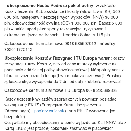
- ubezpieczenie Hestia Podróże pakiet pełny:
w zakresie
Koszty leczenia (KL), assistance i koszty ratownictwa (KR) 500
000 pln, następstw nieszczęśliwych wypadków (NNW) 30 000
pln, odpowiedzialność cywilna (OC) 1 000 000 pln, Bagaż 5 000
pln – pakiet sport plus: sporty rekreacyjne, ryzykowne i
extremalne (jazda po trasach + freeride) Składka 115 pln
Całodobowe centrum alarmowe 0048 585507012 , nr polisy:
903011775113
Ubezpieczenie Kosztów Rezygnacji TU Europa
wariant koszty
rezygnacji 100%. Koszt 2,79% od ceny imprezy wyliczone na
podstawie oddzielnej polisy ubezpieczeniowej, którą otrzymasz z
biura po zaznaczeniu tej opcji w formularzu rezerwacji. Prosimy
zgłaszać chęć wykupienia do 7 dni od daty zrobienia rezerwacji.
Całodobowe centrum alarmowe TU Europa 0048 225689828
Każdy uczestnik wyjazdów zagranicznych powinien posiadać
ważną kartę EKUZ (Europejska Karta Ubezpieczenia
Zdrowotnego) -
pobierz wniosek
(karta EKUZ wydawana jest
bezpłatnie).
Oczywiście my ubezpieczamy w cenie wyjazdu od KL i NNW, ale z
Kartą EKUZ jest prościej cokolwiek załatwiać w placówkach