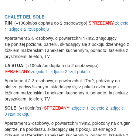
CHALET DEL SOLE
RIN
(+100pln/os dopłata do 2 osobowego)
SPRZEDANY
zdjęcie
1
zdjęcie 2
rzut pokoju
Apartament 2-3-osobowy, o powierzchni 17m2, znajdujący
się poniżej poziomu parteru, składający się z pokoju dziennego z
łóżkiem małżeńskim i aneksem kuchennym, ponadto: łazienka z
prysznicem, telefon, TV
LA STUA
(+100pln/os dopłata do 2 osobowego)
SPRZEDANY
zdjęcie 1
zdjęcie 2
rzut pokoju
Apartament 2-3-osobowy, o powierzchni 17m2, położony na
piętrze podwyższonym, składający się z pokoju dziennego z
łóżkiem małżeńskim i aneksem kuchennym, ponadto: łazienka z
prysznicem, telefon, TV
SOLE
(+100pln/os)
SPRZEDANY
zdjęcie 1
zdjęcie 2
zdjęcie
3
rzut pokoju
Apartament 2-osobowy, o powierzchni 19m2, położony na drugim
piętrze, na poddaszu, składający się z pokoju dziennego z
łóżkiem małżeńskim i aneksem kuchennym, ponadto: łazienka z