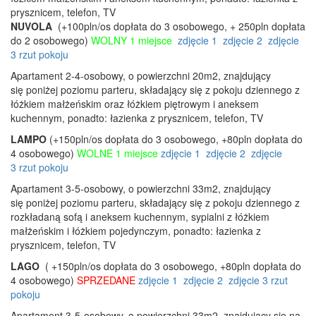
prysznicem, telefon, TV
NUVOLA
(+100pln/os dopłata do 3 osobowego, + 250pln dopłata
do 2 osobowego)
WOLNY 1 miejsce
zdjęcie 1
zdjęcie 2
zdjęcie
3
rzut pokoju
Apartament 2-4-osobowy, o powierzchni 20m2, znajdujący
się poniżej poziomu parteru, składający się z pokoju dziennego z
łóżkiem małżeńskim oraz łóżkiem piętrowym i aneksem
kuchennym, ponadto: łazienka z prysznicem, telefon, TV
LAMPO
(+150pln/os dopłata do 3 osobowego, +80pln dopłata do
4 osobowego)
WOLNE 1 miejsce
zdjęcie 1
zdjęcie 2
zdjęcie
3
rzut pokoju
Apartament 3-5-osobowy, o powierzchni 33m2, znajdujący
się poniżej poziomu parteru, składający się z pokoju dziennego z
rozkładaną sofą i aneksem kuchennym, sypialni z łóżkiem
małżeńskim i łóżkiem pojedynczym, ponadto: łazienka z
prysznicem, telefon, TV
LAGO
( +150pln/os dopłata do 3 osobowego, +80pln dopłata do
4 osobowego)
SPRZEDANE
zdjęcie 1
zdjęcie 2
zdjęcie 3
rzut
pokoju
Apartament 3-5-osobowy, o powierzchni 33m2, znajdujący się na