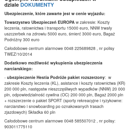
dziale
DOKUMENTY
Ubezpieczenie, które zawarte jest w cenie wyjazdu:
Towarzystwo Ubezpieczeń EUROPA
w zakresie: Koszty
leczenia, ratownictwa i transportu 15000 euro, NNW trwały
uszczerbek na zdrowiu 5000 euro, śmierć 3000 euro, Bagaż
Podróżny 300 euro
Całodobowe centrum alarmowe 0048 225689828 , nr polisy
TWEZ/10/2014
Dodatkowo możliwość wykupienia ubezpieczenia
narciarskiego:
-
ubezpieczenie Hestia Podróże pakiet rozszerzony
: w
zakresie Koszty leczenia (KL), asistance i koszty ratownictwa (KR)
200 000 pln, następstw nieszczęśliwych wypadków (NNW) 20 000
pln, odpowiedzialność cywilna (OC) 200 000 pln, Bagaż 2000 pln
+ rozszerzenie o pakiet SPORT (sporty rekreacyjne i ryzykowne:
narciarstwo i snowboarding po oznakowanych trasach
zjazdowych) Składka 60 pln
Całodobowe centrum alarmowe 0048 585507012 , nr polisy:
903011775110