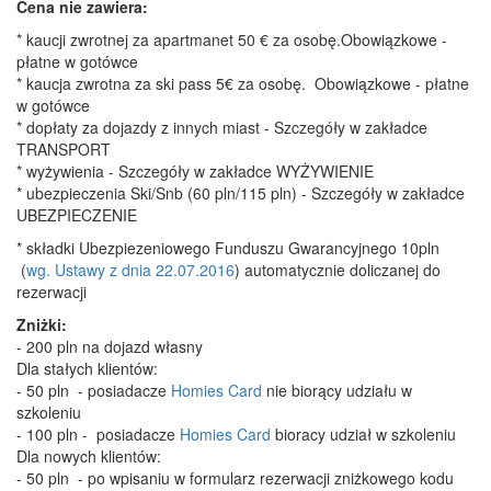
Cena nie zawiera:
* kaucji zwrotnej za apartmanet 50 € za osobę.Obowiązkowe -
płatne w gotówce
* kaucja zwrotna za ski pass 5€ za osobę. Obowiązkowe - płatne
w gotówce
* dopłaty za dojazdy z innych miast - Szczegóły w zakładce
TRANSPORT
* wyżywienia - Szczegóły w zakładce WYŻYWIENIE
* ubezpieczenia Ski/Snb (60 pln/115 pln) - Szczegóły w zakładce
UBEZPIECZENIE
* składki Ubezpiezeniowego Funduszu Gwarancyjnego 10pln
(
wg. Ustawy z dnia 22.07.2016
) automatycznie doliczanej do
rezerwacji
Zniżki:
- 200 pln na dojazd własny
Dla stałych klientów:
- 50 pln - posiadacze
Homies Card
nie biorący udziału w
szkoleniu
- 100 pln - posiadacze
Homies Card
bioracy udział w szkoleniu
Dla nowych klientów:
- 50 pln - po wpisaniu w formularz rezerwacji zniżkowego kodu