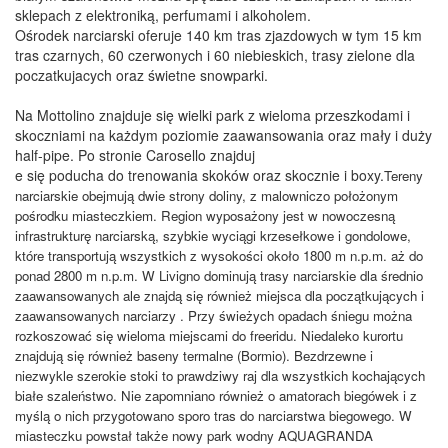
sklepach z elektroniką, perfumami i alkoholem.
Ośrodek narciarski oferuje 140 km tras zjazdowych w tym 15 km
tras czarnych, 60 czerwonych i 60 niebieskich, trasy zielone dla
poczatkujacych oraz świetne snowparki.
Na Mottolino znajduje się wielki park z wieloma przeszkodami i
skoczniami na każdym poziomie zaawansowania oraz mały i duży
half-pipe. Po stronie Carosello znajduj
e się poducha do trenowania skoków oraz skocznie i boxy.
Tereny
narciarskie obejmują dwie strony doliny, z malowniczo położonym
pośrodku miasteczkiem. Region wyposażony jest w nowoczesną
infrastrukturę narciarską, szybkie wyciągi krzesełkowe i gondolowe,
które transportują wszystkich z wysokości około 1800 m n.p.m. aż do
ponad 2800 m n.p.m. W Livigno dominują trasy narciarskie dla średnio
zaawansowanych ale znajdą się również miejsca dla początkujących i
zaawansowanych narciarzy . Przy świeżych opadach śniegu można
rozkoszować się wieloma miejscami do freeridu. Niedaleko kurortu
znajdują się również baseny termalne (Bormio). Bezdrzewne i
niezwykle szerokie stoki to prawdziwy raj dla wszystkich kochających
białe szaleństwo. Nie zapomniano również o amatorach biegówek i z
myślą o nich przygotowano sporo tras do narciarstwa biegowego. W
miasteczku powstał także nowy park wodny AQUAGRANDA