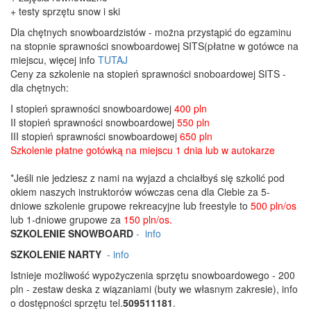
+ testy sprzętu snow i ski
Dla chętnych snowboardzistów - można przystąpić do egzaminu
na stopnie sprawności snowboardowej SITS(płatne w gotówce na
miejscu, więcej info
TUTAJ
Ceny za szkolenie na stopień sprawności snoboardowej SITS -
dla chętnych:
I stopień sprawności snowboardowej
400 pln
II stopień sprawności snowboardowej
550 pln
III stopień sprawności snowboardowej
650 pln
Szkolenie płatne gotówką na miejscu 1 dnia lub w autokarze
*Jeśli nie jedziesz z nami na wyjazd a chciałbyś się szkolić pod
okiem naszych instruktorów wówczas cena dla Ciebie za 5-
dniowe szkolenie grupowe rekreacyjne lub freestyle to
500 pln/os
lub 1-dniowe grupowe za
150 pln/os.
SZKOLENIE SNOWBOARD
- info
SZKOLENIE NARTY
- info
Istnieje możliwość wypożyczenia sprzętu snowboardowego - 200
pln - zestaw deska z wiązaniami (buty we własnym zakresie), info
o dostępności sprzętu tel.
509511181
.