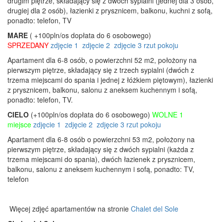
drugim piętrze, składający się z dwóch sypialni (jednej dla 3 osób,
drugiej dla 2 osób), łazienki z prysznicem, balkonu, kuchni z sofą,
ponadto: telefon, TV
MARE
( +100pln/os dopłata do 6 osobowego)
SPRZEDANY
zdjęcie 1
zdjęcie 2
zdjęcie 3
rzut pokoju
Apartament dla 6-8 osób, o powierzchni 52 m2, położony na
pierwszym piętrze, składający się z trzech sypialni (dwóch z
trzema miejscami do spania i jednej z łóżkiem piętowym), łazienki
z prysznicem, balkonu, salonu z aneksem kuchennym i sofą,
ponadto: telefon, TV.
CIELO
(+100pln/os dopłata do 6 osobowego)
WOLNE 1
miejsce
zdjęcie 1
zdjęcie 2
zdjęcie 3
rzut pokoju
Apartament dla 6-8 osób o powierzchni 53 m2, położony na
pierwszym piętrze, składający się z dwóch sypialni (każda z
trzema miejscami do spania), dwóch łazienek z prysznicem,
balkonu, salonu z aneksem kuchennym i sofą, ponadto: TV,
telefon
Więcej zdjęć apartamentów na stronie
Chalet del Sole