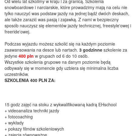
Od wielu lat szkolimy w kraju i za granicą. Szkolenia
snowboardowe i narciarskie, które prowadzimy mają na celu nie
tylko nauczyć was podstaw jazdy na jednej bądź dwóch deskach,
ale także zarazić was pasją i zajawką. Z nami w bezpieczny
sposób nauczysz się elementów jazdy technicznej, freestyle'owej i
freeride'owej.
Podczas wyjazdu możesz szkolić się na każdym poziomie
zaawansowania na desce lub nartach.
3
godzinne
szkolenie za
jedyne
400 pln
w grupach od 6 do 10 osób.
Wszystkie szkolenia grupowe na danym poziomie będą
odbywały się w momencie gdy uzbiera się minimalna liczba
uczestników.
SZKOLENIA 400 PLN ZA:
15 godz zajęć na stoku z wykwalifikowaną kadrą EHschool
+ videoanaliza techniki jazdy
+ fotocoaching
+ wykłady
+ pokazy filmów szkoleniowych
+ zajęcia równoważne